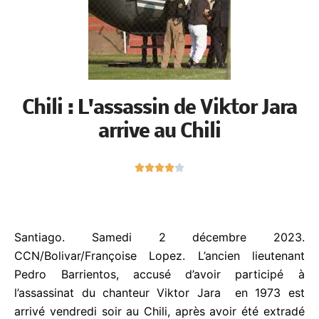
Chili : L'assassin de Viktor Jara
arrive au Chili
N





o
t
é
4
Santiago. Samedi 2 décembre 2023.
s
CCN/Bolivar/Françoise Lopez. L’ancien lieutenant
u
Pedro Barrientos, accusé d’avoir participé à
r
l’assassinat du chanteur Viktor Jara en 1973 est
5
arrivé vendredi soir au Chili, après avoir été