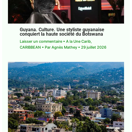
Guyana. Culture. Une styliste guyanaise
conquiert la haute société du Botswana
Laisser un commentaire
•
A la Une Carib
,
CARIBBEAN
• Par
Agnès Mathey
•
29 juillet 2026