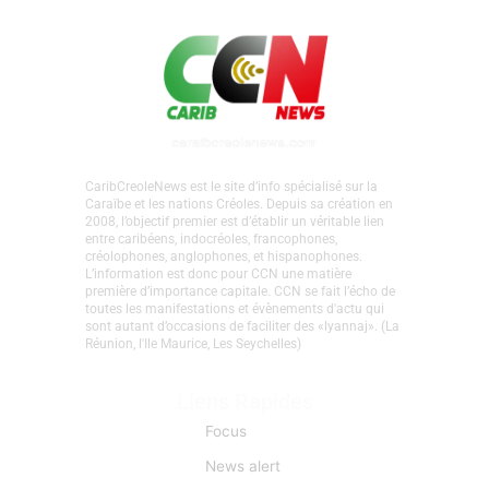
CaribCreoleNews est le site d’info spécialisé sur la
Caraïbe et les nations Créoles. Depuis sa création en
2008, l’objectif premier est d’établir un véritable lien
entre caribéens, indocréoles, francophones,
créolophones, anglophones, et hispanophones.
L’information est donc pour CCN une matière
première d’importance capitale. CCN se fait l’écho de
toutes les manifestations et évènements d'actu qui
sont autant d’occasions de faciliter des «lyannaj». (La
Réunion, l'Ile Maurice, Les Seychelles)
Liens Rapides
Focus
News alert