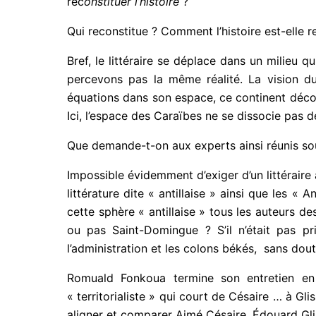
rec
onstituer l’histoire
?
Qui reconstitue ? Comment l’histoire est-elle r
Bref, le littéraire se déplace dans un milieu
percevons pas la même réalité. La vision du l
équations dans son espace, ce continent découv
Ici, l’espace des Caraïbes ne se dissocie pas de
Que demande-t-on aux experts ainsi réunis sou
Impossible évidemment d’exiger d’un littéraire 
littérature dite « antillaise » ainsi que les « A
cette sphère « antillaise » tous les auteurs des
ou pas Saint-Domingue ? S’il n’était pas pr
l’administration et les colons békés, sans doute
Romuald Fonkoua termine son entretien en 
« territorialiste » qui court de Césaire … à G
aligner et comparer Aimé Césaire, Édouard Gli