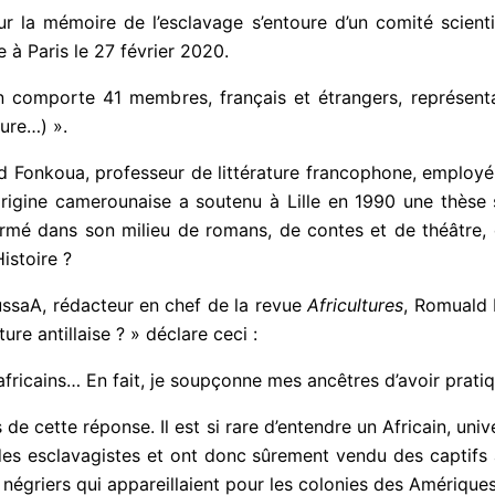
our la mémoire de l’esclavage s’entoure d’un comité scien
e à Paris le 27 février 2020.
n comporte 41 membres, français et étrangers, représentant
ture…) ».
ld Fonkoua, professeur de littérature francophone, employ
origine camerounaise a soutenu à Lille en 1990 une thèse su
rmé dans son milieu de romans, de contes et de théâtre, d
istoire ?
saA, rédacteur en chef de la revue
Africultures
, Romuald 
ure antillaise ? » déclare ceci :
s africains… En fait, je soupçonne mes ancêtres d’avoir prati
 de cette réponse. Il est si rare d’entendre un Africain, uni
es esclavagistes et ont donc sûrement vendu des captifs 
 négriers qui appareillaient pour les colonies des Amérique