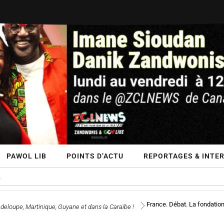
PAWOL LIB
POINTS D’ACTU
REPORTAGES & INTE
France. Débat. La fondation
deloupe, Martinique, Guyane et dans la Caraïbe !