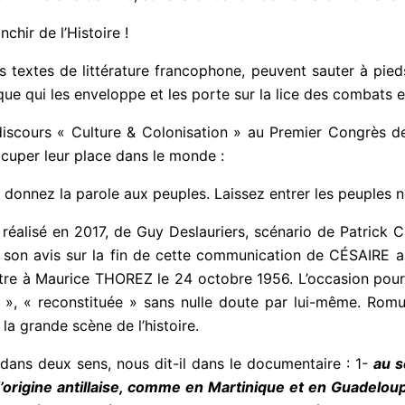
nchir de l’Histoire !
s textes de littérature francophone, peuvent sauter à pied
ique qui les enveloppe et les porte sur la lice des combats 
discours « Culture & Colonisation » au Premier Congrès de
occuper leur place dans le monde :
donnez la parole aux peuples. Laissez entrer les peuples noi
éalisé en 2017, de Guy Deslauriers, scénario de Patrick Ch
n avis sur la fin de cette communication de CÉSAIRE au 
ttre à Maurice THOREZ le 24 octobre 1956. L’occasion pour
ise », « reconstituée » sans nulle doute par lui-même. R
 la grande scène de l’histoire.
 dans deux sens, nous dit-il dans le documentaire : 1-
au s
 d’origine antillaise, comme en Martinique et en Guadeloup