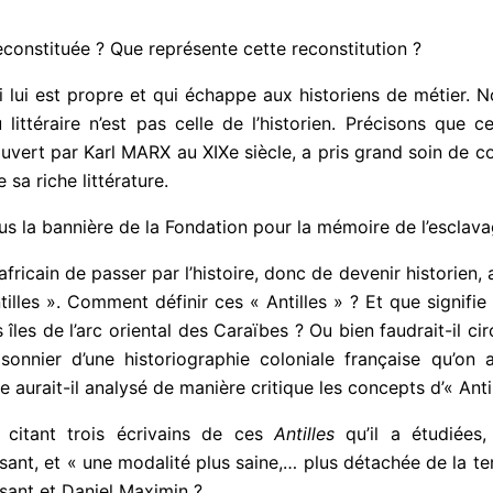
econstituée ? Que représente cette reconstitution ?
 qui lui est propre et qui échappe aux historiens de métier
ittéraire n’est pas celle de l’historien. Précisons que ce 
ert par Karl MARX au XIXe siècle, a pris grand soin de conn
 sa riche littérature.
s la bannière de la Fondation pour la mémoire de l’esclava
africain de passer par l’histoire, donc de devenir historien
ntilles ». Comment définir ces « Antilles » ? Et que signifie 
 îles de l’arc oriental des Caraïbes ? Ou bien faudrait-il c
isonnier d’une historiographie coloniale française qu’o
 aurait-il analysé de manière critique les concepts d’« Antill
citant trois écrivains de ces
Antilles
qu’il a étudiées,
lissant, et « une modalité plus saine,… plus détachée de la
sant et Daniel Maximin ?