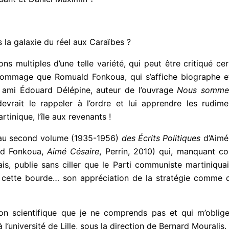
 la galaxie du réel aux Caraïbes ?
s multiples d’une telle variété, qui peut être critiqué ce
. Dommage que Romuald Fonkoua, qui s’affiche biographe et
 ami Édouard Délépine, auteur de l’ouvrage
Nous sommes 
evrait le rappeler à l’ordre et lui apprendre les rudi
inique, l’île aux revenants !
 au second volume (1935-1956)
des Écrits Politiques
d’Aimé 
ald Fonkoua,
Aimé Césaire
, Perrin, 2010) qui, manquant c
ais, publie sans ciller que le Parti communiste martiniqu
r cette bourde… son appréciation de la stratégie comme
 scientifique que je ne comprends pas et qui m’oblige 
université de Lille, sous la direction de Bernard Mouralis.