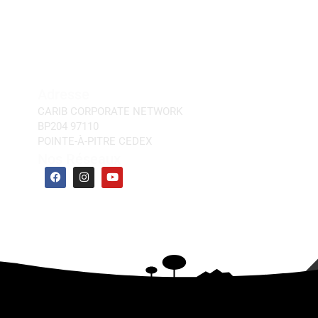
Adresse
CARIB CORPORATE NETWORK
BP204 97110
POINTE-À-PITRE CEDEX
Nos Réseaux
F
I
Y
a
n
o
c
s
u
e
t
t
b
a
u
o
g
b
o
r
e
k
a
m