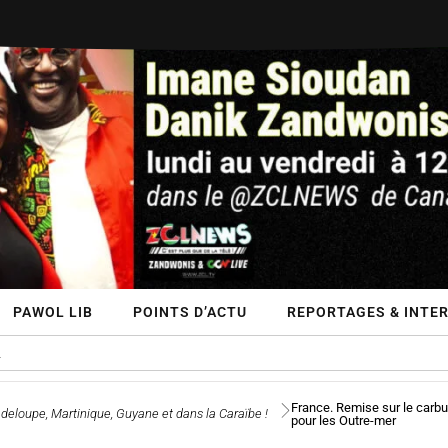
PAWOL LIB
POINTS D’ACTU
REPORTAGES & INTE
France. Remise sur le carbu
deloupe, Martinique, Guyane et dans la Caraïbe !
pour les Outre-mer