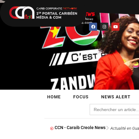
Aller
au
contenu
F
I
Y
a
n
o
c
s
u
e
t
t
b
a
u
o
g
b
o
r
e
k
a
m
HOME
FOCUS
NEWS ALERT
Search
for:
CCN - Caraib Creole News
Actualité en Gua