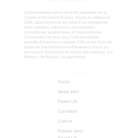
CaribCreoleNews est le site d’info spécialisé sur la
Caraïbe et les nations Créoles. Depuis sa création en
2008, l’objectif premier est d’établir un véritable lien
entre caribéens, indocréoles, francophones,
créolophones, anglophones, et hispanophones.
L’information est donc pour CCN une matière
première d’importance capitale. CCN se fait l’écho de
toutes les manifestations et évènements d'actu qui
sont autant d’occasions de faciliter des «lyannaj». (La
Réunion, l'Ile Maurice, Les Seychelles)
Liens Rapides
Focus
News alert
Pawol Lib
Carribean
Culture
Publiez dans
Pawol Lib