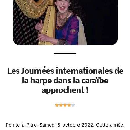
Les Journées internationales
de la harpe dans la caraïbe
approchent !
N





o
t
é
Pointe-à-Pitre. Samedi 8 octobre 2022. Cette
4