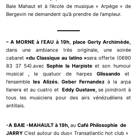
Les classes de harpe, créées à la « Clé des Arts » à
Baie Mahaut et à l’école de musique « Arpège » de
Bergevin ne demandent qu’à prendre de l’ampleur.
– A MORNE à l’EAU à 19h
,
p
lace Gerty Archimède,
dans une ambiance très originale, une
soirée
cabaret
«du Classique au latino »
sera offerte
(0690 83 37 54).avec
Sophie la Harpiste
et son
humour musical
,
le quatuor de harpes
Glissando
et l’ensemble
les Alizés. Geber Fernandez
à la
arpa llanera et au cuatro et
Eddy Gustave,
se
joindront à tous les musiciens pour des airs
vénézuéliens et antillais.
-A
BAIE -MAHAULT à 19h,
au
Café Philosophie