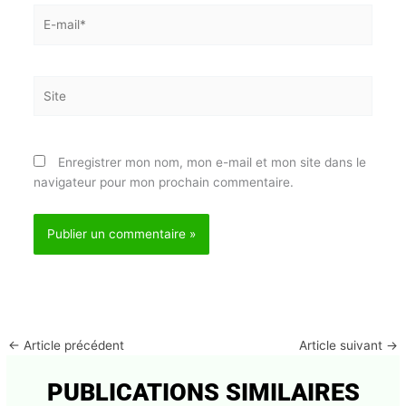
E-
mail*
Site
Abonnez-vous à la Newsletter pour ne rien
X
manquer !
Enregistrer mon nom, mon e-mail et mon site dans
le navigateur pour mon prochain commentaire.
E-mail*
J'accepte
l'accord de confidentialité
←
Article précédent
Article suivant
→