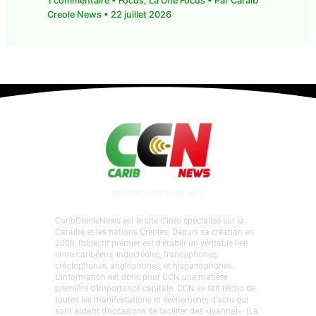
Creole News
•
22 juillet 2026
CaribCreoleNews est le site d’info spécialisé sur la
Caraïbe et les nations Créoles. Depuis sa création en
2008, l’objectif premier est d’établir un véritable lien
entre caribéens, indocréoles, francophones,
créolophones, anglophones, et hispanophones.
L’information est donc pour CCN une matière
première d’importance capitale. CCN se fait l’écho de
toutes les manifestations et évènements d'actu qui
sont autant d’occasions de faciliter des «lyannaj». (La