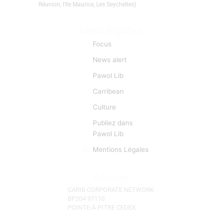
Réunion, l'Ile Maurice, Les Seychelles)
Liens Rapides
Focus
News alert
Pawol Lib
Carribean
Culture
Publiez dans
Pawol Lib
Mentions Légales
Adresse
CARIB CORPORATE NETWORK
BP204 97110
POINTE-À-PITRE CEDEX