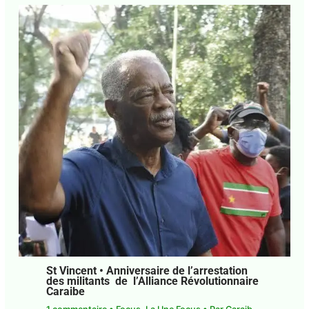
St Vincent • Anniversaire de l’arrestation
des militants de l’Alliance
Révolutionnaire Caraibe
1 commentaire
•
Focus
,
La Une Focus
• Par
Caraib