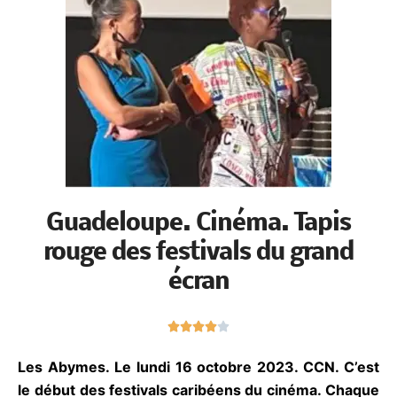
Guadeloupe. Cinéma. Tapis
rouge des festivals du grand
écran
N





o
t
Les Abymes. Le lundi 16 octobre 2023. CCN.
é
C’est le début des festivals caribéens du cinéma.