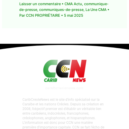
Laisser un commentaire
•
CMA Actu
,
communique-
de-presse
,
communiques-de-presse
,
La Une CMA
•
Par
CCN PROPRIÉTAIRE
•
5 mai 2025
CaribCreoleNews est le site d’info spécialisé sur la
Caraïbe et les nations Créoles. Depuis sa création en
2008, l’objectif premier est d’établir un véritable lien
entre caribéens, indocréoles, francophones,
créolophones, anglophones, et hispanophones.
L’information est donc pour CCN une matière
première d’importance capitale. CCN se fait l’écho de