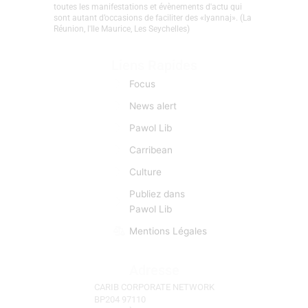
toutes les manifestations et évènements d'actu qui
sont autant d’occasions de faciliter des «lyannaj». (La
Réunion, l'Ile Maurice, Les Seychelles)
Liens Rapides
Focus
News alert
Pawol Lib
Carribean
Culture
Publiez dans
Pawol Lib
Mentions Légales
Adresse
CARIB CORPORATE NETWORK
BP204 97110