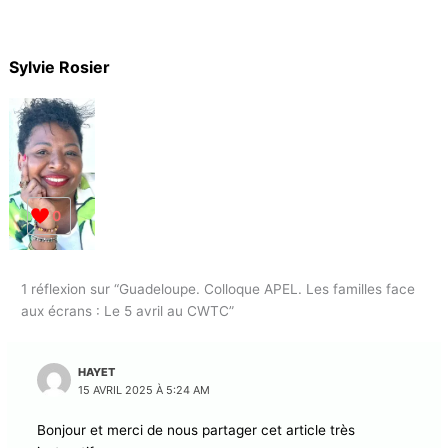
Inscription obligatoire sur
https://www.helloasso.com/associations/association-de-
parents-d-eleves-de-l-enseignement-libre-academie-
guadeloupe/evenements/colloque-famille-connectee
Pour toute question, contactez Sylvie Rosier à
apelguadeloupe@gmail.com ou au +590 690 520 241.
Abonnez-vous à la Newsletter pour ne rien
X
manquer !
Sylvie Rosier
E-mail*
J'accepte
l'accord de confidentialité
0