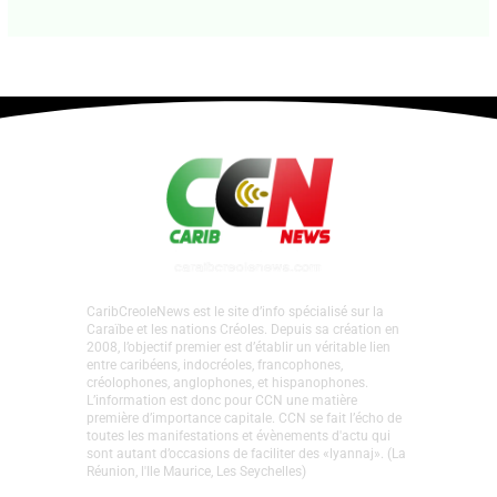
Guadeloupe • Focus ICC. Pourquoi Kolors
Dayz a été annulé ?
Laisser un commentaire
•
Focus
,
La Une Focus
•
Par
Agnès Mathey
•
23 juillet 2026
CaribCreoleNews est le site d’info spécialisé sur la
Caraïbe et les nations Créoles. Depuis sa création en
2008, l’objectif premier est d’établir un véritable lien
entre caribéens, indocréoles, francophones,