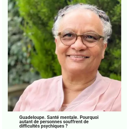
Guadeloupe. Fiscalité. L’octroi de mer,
cause de la vie chère ?
Laisser un commentaire
•
Focus
,
La Une Focus
•
Par
Agnès Mathey
•
29 juillet 2026