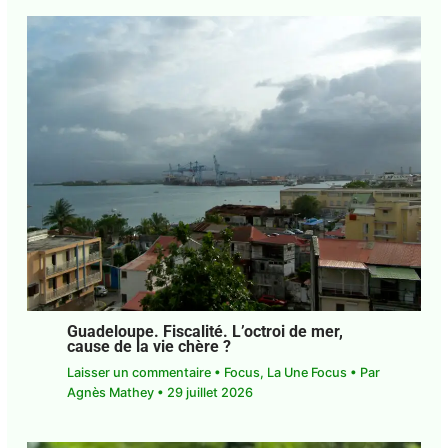
DCF*. Société. Les Industries Culturelles
et Créatives moteurs d’émancipation et
de régulation sociale
Laisser un commentaire
•
Focus
,
La Une Focus
•
Par
Agnès Mathey
•
29 juillet 2026