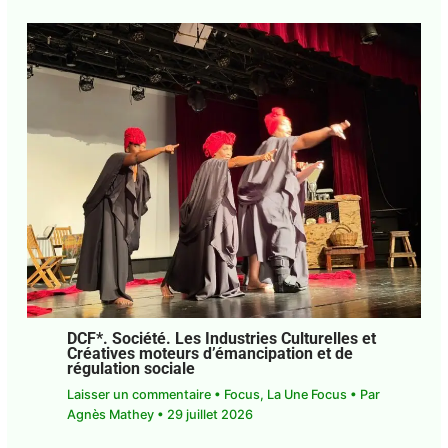
Guadeloupe. Justice. Rodrigue Solitude
peut enfin respirer
Laisser un commentaire
•
Focus
• Par
Agnès
Mathey
•
3 août 2026