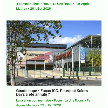
Guadeloupe. Santé mentale. Pourquoi
autant de personnes souffrent de
difficultés psychiques ?
4 commentaires
•
Focus
,
La Une Focus
• Par
Agnès Mathey
•
29 juillet 2026