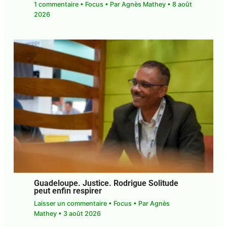
Guadeloupe. Musique. Les Habissois
customisent et bonifient le Bèlè
traditionnel
1 commentaire
•
Focus
• Par
Agnès Mathey
•
8
août 2026