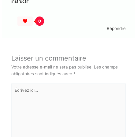
1 réflexion sur “Guadeloupe. Colloque APEL. Les familles
face aux écrans : Le 5 avril au CWTC”
HAYET
15 AVRIL 2025 À 5:24 AM
Bonjour et merci de nous partager cet article très
instructif.
0
Répondre
Laisser un commentaire
Votre adresse e-mail ne sera pas publiée.
Les champs
obligatoires sont indiqués avec
*
Écrivez