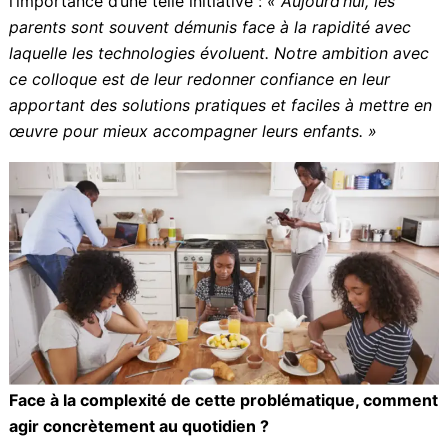
Chef gendarmerie de la Maison de protection de
l’enfance), Jocelyn LACHANCE et Béatrice ADENET
(pédo-psychiatre)
Sylvie Rosier, présidente de l’APEL Académie de
Guadeloupe et coordinatrice du colloque, souligne
l’importance d’une telle initiative :
« Aujourd’hui, les
parents sont souvent démunis face à la rapidité avec
laquelle les technologies évoluent. Notre ambition
avec ce colloque est de leur redonner confiance en
leur apportant des solutions pratiques et faciles à
mettre en œuvre pour mieux accompagner leurs
enfants. »