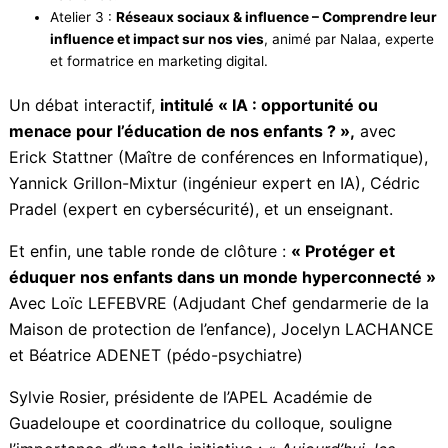
Atelier 1 :
Protéger ses enfants sur internet
, animé par
Orange Digital Center.
Atelier 2 :
Parentalité et numérique – Éduquer sans
interdire, encadrer sans brider,
animé par Jocelyn
Lachance.
Atelier 3 :
Réseaux sociaux & influence – Comprendre
leur influence et impact sur nos vies
, animé par Nalaa,
experte et formatrice en marketing digital.
Un débat interactif,
intitulé « IA : opportunité ou
menace pour l’éducation de nos enfants ? »,
avec
Erick Stattner (Maître de conférences en
Informatique), Yannick Grillon-Mixtur (ingénieur expert
en IA), Cédric Pradel (expert en cybersécurité), et un
enseignant.
Et enfin, une table ronde de clôture :
« Protéger et
éduquer nos enfants dans un monde
hyperconnecté »
Avec Loïc LEFEBVRE (Adjudant