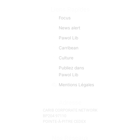
créolophones, anglophones, et hispanophones.
L’information est donc pour CCN une matière
première d’importance capitale. CCN se fait l’écho de
toutes les manifestations et évènements d'actu qui
sont autant d’occasions de faciliter des «lyannaj». (La
Réunion, l'Ile Maurice, Les Seychelles)
Liens Rapides
Focus
News alert
Pawol Lib
Carribean
Culture
Publiez dans
Pawol Lib
Mentions Légales
Adresse