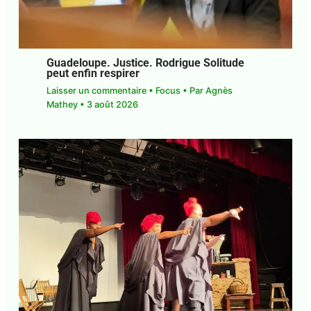
1 commentaire
•
Focus
• Par
Agnès Mathey
•
8
août 2026
Guadeloupe. Justice. Rodrigue Solitude
peut enfin respirer
Laisser un commentaire
•
Focus
• Par
Agnès
Mathey
•
3 août 2026