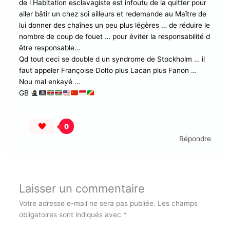
1 réflexion sur “Martinique. Polémique “Le Bienvenu chez
toi” de S. Letchimy”
BOUCARD GEORGES
28 MARS 2025 À 10:12 PM
Tout est dit et bien dit
La classe politique martiniquaise comme la classe
politique guadeloupéenne moins la guyanaise est
incapable de se penser par et pour elles mêmes ,
victime d un indépassable de l ´Affranchi qui libéré des
chaînes de l Habitation esclavagiste est infoutu de la
quitter pour aller bâtir un chez soi ailleurs et redemande
au Maître de lui donner des chaînes un peu plus légères
… de réduire le nombre de coup de fouet … pour éviter
la responsabilité d être responsable…
Qd tout ceci se double d un syndrome de Stockholm …
il faut appeler Françoise Dolto plus Lacan plus Fanon …
Nou mal enkayé …