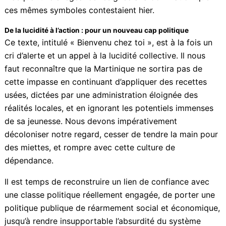
reste engluée dans les dépendances héritées de la
colonisation.
Abonnez-vous à la Newsletter pour ne rien
X
manquer !
Le drapeau, la musique, la langue créole – jadis
symboles de lutte et de dignité – sont désormais
vidés de leur sens, réduits à de simples oriflammes
E-mail*
folkloriques. Des marqueurs d’appartenance utilisés
non pour affirmer une souveraineté culturelle, mais
pour masquer une allégeance résignée à la domination
J'accepte
l'accord de confidentialité
que ces mêmes symboles contestaient hier.
De la lucidité à l’action : pour un nouveau cap politique
Ce texte, intitulé « Bienvenu chez toi », est à la fois un
cri d’alerte et un appel à la lucidité collective. Il nous
faut reconnaître que la Martinique ne sortira pas de
cette impasse en continuant d’appliquer des recettes
usées, dictées par une administration éloignée des
réalités locales, et en ignorant les potentiels immenses