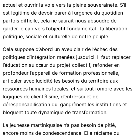
de sa jeunesse. Nous devons impérativement
décoloniser notre regard, cesser de tendre la main
pour des miettes, et rompre avec cette culture de
dépendance.
Il est temps de reconstruire un lien de confiance avec
une classe politique réellement engagée, de porter
une politique publique de réarmement social et
économique, jusqu’à rendre insupportable l’absurdité
du système actuel et ouvrir la voie vers la pleine
souveraineté. S’il est légitime de devoir parer à
l’urgence du quotidien parfois difficile, cela ne saurait
nous absoudre de garder le cap vers l’objectif
fondamental : la libération politique, sociale et
culturelle de notre peuple.
Cela suppose d’abord un aveu clair de l’échec des
politiques d’intégration menées jusqu’ici. Il faut