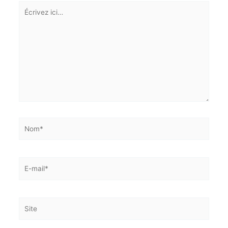
GB
0
Répondre
Laisser un commentaire
Votre adresse e-mail ne sera pas publiée.
Les champs
obligatoires sont indiqués avec
*
Écrivez
ici…