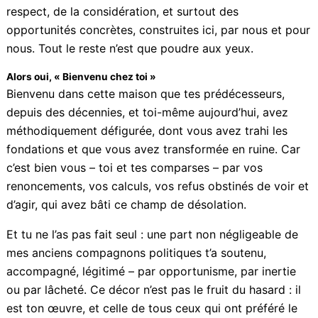
replacer l’éducation au cœur du projet collectif,
refonder en profondeur l’appareil de formation
professionnelle, articuler avec lucidité les besoins du
territoire aux ressources humaines locales, et surtout
rompre avec les logiques de clientélisme, d’entre-soi
et de déresponsabilisation qui gangrènent les
institutions et bloquent toute dynamique de
transformation.
La jeunesse martiniquaise n’a pas besoin de pitié,
encore moins de condescendance. Elle réclame du
respect, de la considération, et surtout des
opportunités concrètes, construites ici, par nous et
pour nous. Tout le reste n’est que poudre aux yeux.
Alors oui, « Bienvenu chez toi »
Bienvenu dans cette maison que tes prédécesseurs,
depuis des décennies, et toi-même aujourd’hui, avez