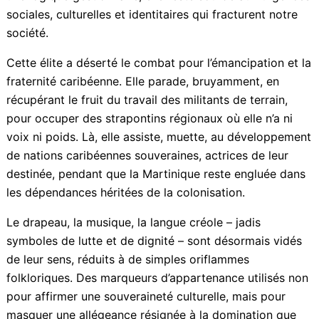
pensée tournée vers la dignité, l’émancipation et l’unité
des peuples opprimés. Une partie de la classe
politique actuelle se contente de jouir du pouvoir sans
jamais en assumer les responsabilités historiques. Elle
détourne les leviers institutionnels pour les mettre au
service de sa propre conservation, au lieu d’en faire
des instruments de transformation sociale. Enfermée
dans une logique gestionnaire, elle reste sourde aux
urgences sociales, culturelles et identitaires qui
fracturent notre société.
Cette élite a déserté le combat pour l’émancipation et
la fraternité caribéenne. Elle parade, bruyamment, en
récupérant le fruit du travail des militants de terrain,
pour occuper des strapontins régionaux où elle n’a ni
voix ni poids. Là, elle assiste, muette, au
développement de nations caribéennes souveraines,
actrices de leur destinée, pendant que la Martinique