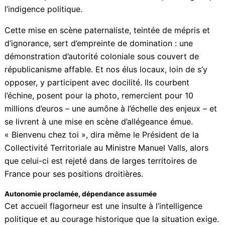
campagne municipale à Barcelone en 2019. Une
campagne qui s’est soldée par un cuisant échec : une
quatrième place et à peine 13,2 % des suffrages.
Preuve, s’il en fallait encore, que la posture d’autorité
et les ambitions personnelles ne sauraient masquer
longtemps l’indigence politique.
Cette mise en scène paternaliste, teintée de mépris et
d’ignorance, sert d’empreinte de domination : une
démonstration d’autorité coloniale sous couvert de
républicanisme affable. Et nos élus locaux, loin de s’y
opposer, y participent avec docilité. Ils courbent
l’échine, posent pour la photo, remercient pour 10
millions d’euros – une aumône à l’échelle des enjeux –
et se livrent à une mise en scène d’allégeance émue.
« Bienvenu chez toi », dira même le Président de la
Collectivité Territoriale au Ministre Manuel Valls, alors
que celui-ci est rejeté dans de larges territoires de