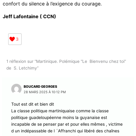
méthodiquement défigurée, dont vous avez trahi les
fondations et que vous avez transformée en ruine. Car
c’est bien vous – toi et tes comparses – par vos
renoncements, vos calculs, vos refus obstinés de voir
et d’agir, qui avez bâti ce champ de désolation.
Et tu ne l’as pas fait seul : une part non négligeable de
mes anciens compagnons politiques t’a soutenu,
accompagné, légitimé – par opportunisme, par inertie
ou par lâcheté. Ce décor n’est pas le fruit du hasard :
il est ton œuvre, et celle de tous ceux qui ont préféré
le confort du silence à l’exigence du courage.
Jeff Lafontaine ( CCN)
3