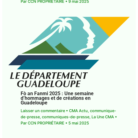
Laisser un commentaire
•
CMA Actu
,
communique-de-presse
,
communiques-de-
presse
,
La Une CMA
• Par
CCN PROPRIÉTAIRE
•
9
mai 2025
Fò an Fanmi 2025 : Une semaine
d’hommages et de créations en
Guadeloupe
Laisser un commentaire
•
CMA Actu
,
communique-de-presse
,
communiques-de-