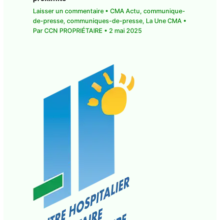
La Ville de Basse-Terre installe six
conseils de quartier pour renforcer la
démocratie de proximité
Laisser un commentaire
•
CMA Actu
,
communique-de-presse
,
communiques-de-
presse
,
La Une CMA
• Par
CCN PROPRIÉTAIRE
•
2
mai 2025