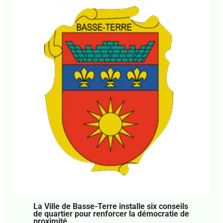
presse
,
La Une CMA
• Par
CCN PROPRIÉTAIRE
•
5
mai 2025