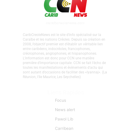
CaribCreoleNews est le site d’info spécialisé sur la
Caraïbe et les nations Créoles. Depuis sa création en
2008, l’objectif premier est d’établir un véritable lien
entre caribéens, indocréoles, francophones,
créolophones, anglophones, et hispanophones.
L’information est donc pour CCN une matière
première d’importance capitale. CCN se fait l’écho de
toutes les manifestations et évènements d'actu qui
sont autant d’occasions de faciliter des «lyannaj». (La
Réunion, l'Ile Maurice, Les Seychelles)
Liens Rapides
Focus