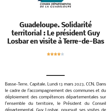
Guadeloupe. Solidarité
territorial : Le président Guy
Losbar en visite à Terre-de-Bas
N





o
t
é
4
s
Basse-Terre. Capitale. Lundi 13 mars 2023.
u
CCN.
Dans le cadre de l’accompagnement des
r
communes et du déploiement des compétences
5
départementales sur l’ensemble du territoire, le
Président du Conseil départemental, Guy Losbar,