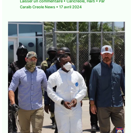
Laisser un commentaire
•
Caricréole
,
Haïti
• Par
Caraib Creole News
•
17 avril 2024