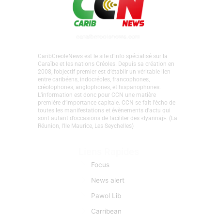
CaribCreoleNews est le site d’info spécialisé sur la
Caraïbe et les nations Créoles. Depuis sa création en
2008, l’objectif premier est d’établir un véritable lien
entre caribéens, indocréoles, francophones,
créolophones, anglophones, et hispanophones.
L’information est donc pour CCN une matière
première d’importance capitale. CCN se fait l’écho de
toutes les manifestations et évènements d'actu qui
sont autant d’occasions de faciliter des «lyannaj». (La
Réunion, l'Ile Maurice, Les Seychelles)
Liens Rapides
Focus
News alert
Pawol Lib
Carribean