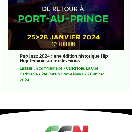
PapJazz 2024 : une édition historique Hip
Hop féminin au rendez-vous
Laisser un commentaire
•
Caricréole
,
La Une
Caricréole
• Par
Caraib Creole News
•
21 janvier
2024