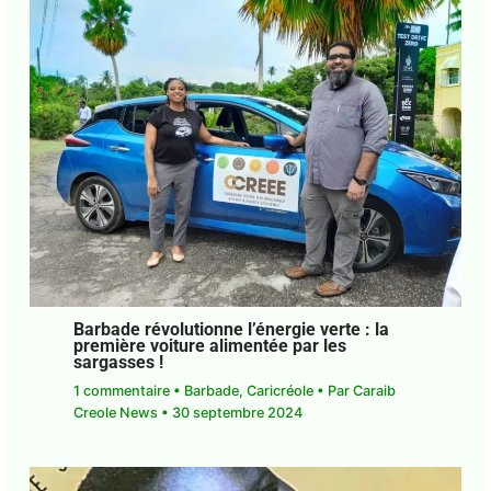
Barbade révolutionne l’énergie verte : la
Abonnez-vous à la Newsletter pour ne rien
X
première voiture alimentée par les
manquer !
sargasses !
1 commentaire
•
Barbade
,
Caricréole
• Par
Caraib
Creole News
•
30 septembre 2024
E-mail*