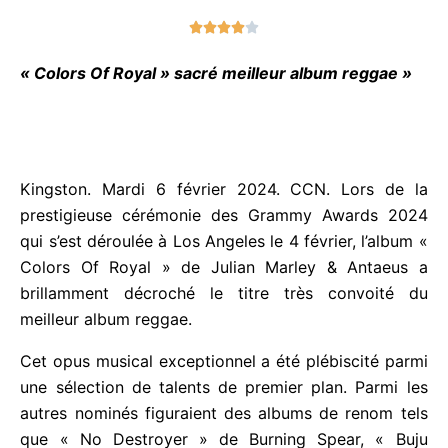
N





o
t
« Colors Of Royal » sacré meilleur album reggae »
é
4
s
u
r
Kingston. Mardi 6 février 2024. CCN. Lors de la
5
prestigieuse cérémonie des Grammy Awards 2024
qui s’est déroulée à Los Angeles le 4 février, l’album
« Colors Of Royal » de Julian Marley & Antaeus a
brillamment décroché le titre très convoité du
meilleur album reggae.
Cet opus musical exceptionnel a été plébiscité
parmi une sélection de talents de premier plan.
Parmi les autres nominés figuraient des albums de
renom tels que « No Destroyer » de Burning Spear,