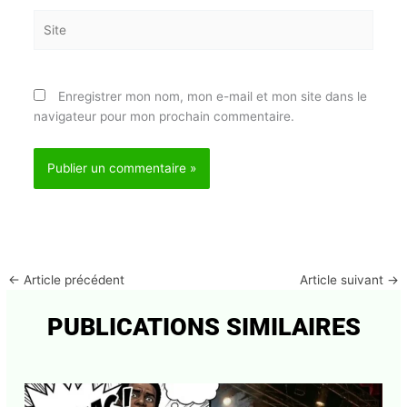
Site
Enregistrer mon nom, mon e-mail et mon site dans
le navigateur pour mon prochain commentaire.
←
Article précédent
Article suivant
→
PUBLICATIONS SIMILAIRES
Abonnez-vous à la Newsletter pour ne rien
X
manquer !