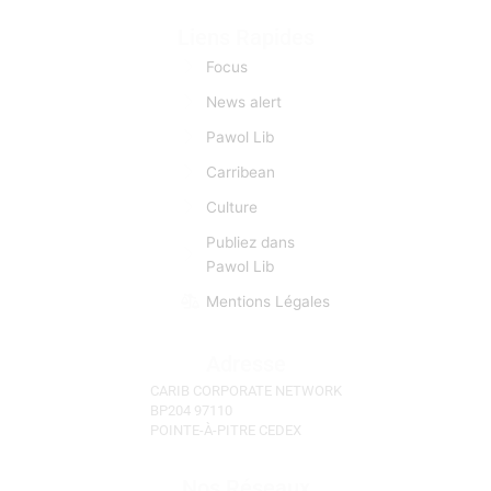
Liens Rapides
Focus
News alert
Pawol Lib
Carribean
Culture
Publiez dans
Pawol Lib
Mentions Légales
Adresse
CARIB CORPORATE NETWORK
BP204 97110
POINTE-À-PITRE CEDEX
Nos Réseaux