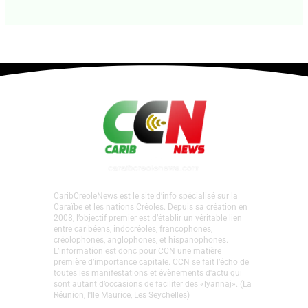
CaribCreoleNews est le site d’info spécialisé sur la
Caraïbe et les nations Créoles. Depuis sa création en
2008, l’objectif premier est d’établir un véritable lien
entre caribéens, indocréoles, francophones,
créolophones, anglophones, et hispanophones.
L’information est donc pour CCN une matière
première d’importance capitale. CCN se fait l’écho de
toutes les manifestations et évènements d'actu qui
sont autant d’occasions de faciliter des «lyannaj». (La
Réunion, l'Ile Maurice, Les Seychelles)