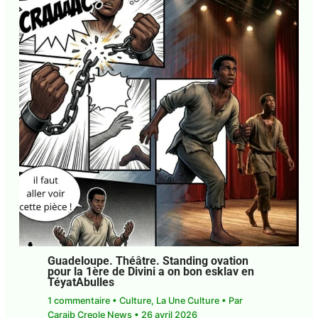
E-mail*
J'accepte
l'accord de confidentialité
Guadeloupe. Théâtre. Standing ovation
pour la 1ère de Divini a on bon esklav en
TéyatAbulles
1 commentaire
•
Culture
,
La Une Culture
• Par
Caraib Creole News
•
26 avril 2026