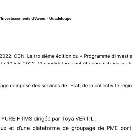
d’Investissements d’Avenir- Guadeloupe
e 2022. CCN.
La troisième édition du « Programme d’Investis
 le 30 juin 2022. 19 candidatures ont été enregistrées sur 
ovation » et « accompagnement et transformation des filières
otage composé des services de l’État, de la collectivité rég
e YURE HTMS dirigée par Toya VERTIL ;
aux et d’une plateforme de groupage de PME porte