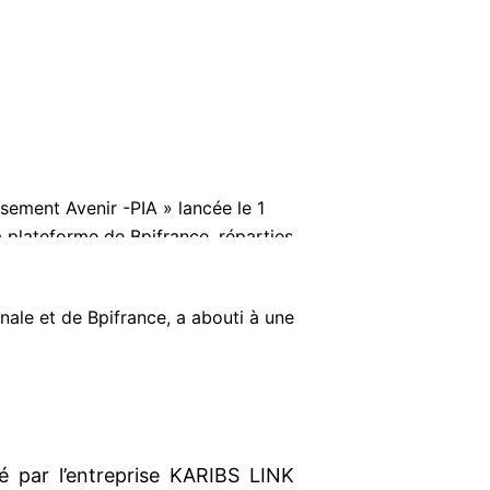
sement Avenir -PIA » lancée le 1
la plateforme de Bpifrance, réparties
 ».
ionale et de Bpifrance, a abouti à une
́ par l’entreprise KARIBS LINK