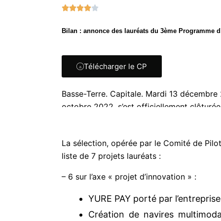
N





o
Bilan : annonce des lauréats du 3ème Programme 
t
é
4
Télécharger le CP
s
u
r
Basse-Terre. Capitale. Mardi 13 décembr
5
octobre 2022, s’est officiellement clôturée
sur deux appels à projets : « projet d’inn
La sélection, opérée par le Comité de Pil
liste de 7 projets lauréats :
– 6 sur l’axe « projet d’innovation » :
YURE PAY porté par l’entrepris
Création de navires multimod