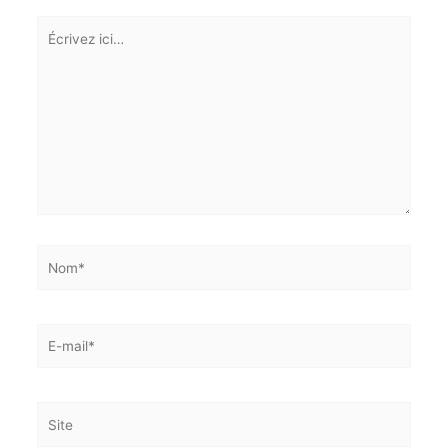
Laisser un commentaire
Votre adresse e-mail ne sera pas publiée.
Les champs
obligatoires sont indiqués avec
*
Écrivez
ici…
Nom*
E-
mail*