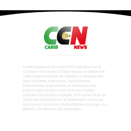
CaribCreoleNews est le site d’info spécialisé sur la
Caraïbe et les nations Créoles. Depuis sa création en
2008, l’objectif premier est d’établir un véritable lien
entre caribéens, indocréoles, francophones,
créolophones, anglophones, et hispanophones.
L’information est donc pour CCN une matière
première d’importance capitale. CCN se fait l’écho de
toutes les manifestations et évènements d'actu qui
sont autant d’occasions de faciliter des «lyannaj». (La
Réunion, l'Ile Maurice, Les Seychelles)
Liens Rapides