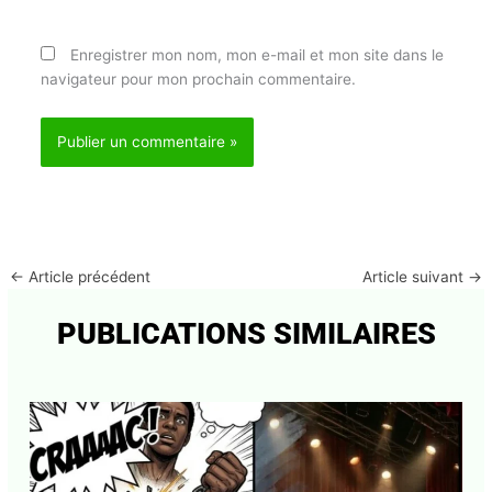
E-mail*
Site
J'accepte
l'accord de confidentialité
Enregistrer mon nom, mon e-mail et mon site dans
le navigateur pour mon prochain commentaire.
←
Article précédent
Article suivant
→
PUBLICATIONS SIMILAIRES