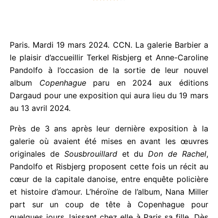
N





o
t
é
4
Paris. Mardi 19 mars 2024. CCN. La galerie Barbier
s
a le plaisir d’accueillir Terkel Risbjerg et Anne-
u
Caroline Pandolfo à l’occasion de la sortie de leur
r
nouvel album
Copenhague
paru en 2024 aux
5
éditions Dargaud pour une exposition qui aura lieu
du 19 mars au 13 avril 2024.
Près de 3 ans après leur dernière exposition à la
galerie où avaient été mises en avant les œuvres
originales de
Sousbrouillard
et du
Don de Rachel
,
Pandolfo et Risbjerg proposent cette fois un récit
au cœur de la capitale danoise, entre enquête
policière et histoire d’amour. L’héroïne de l’album,
Nana Miller part sur un coup de tête à Copenhague