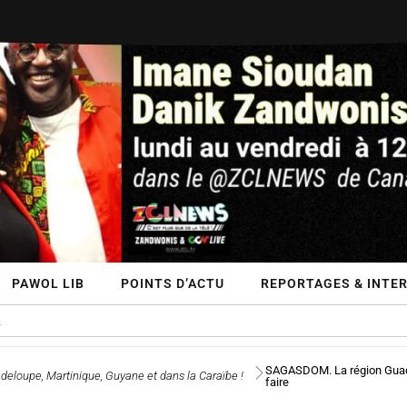
PAWOL LIB
POINTS D’ACTU
REPORTAGES & INTER
SAGASDOM. La région Guadelo
eloupe, Martinique, Guyane et dans la Caraïbe !
faire