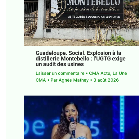
Guadeloupe. Social. Explosion à la
distillerie Montebello : l’UGTG exige
un audit des usines
Laisser un commentaire
•
CMA Actu
,
La Une
CMA
• Par
Agnès Mathey
•
3 août 2026