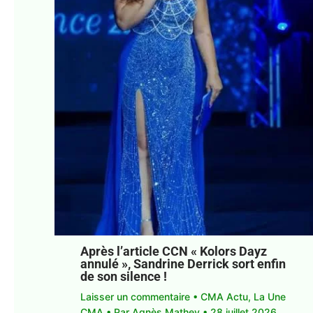
Après l’article CCN « Kolors Dayz
annulé », Sandrine Derrick sort enfin
de son silence !
Laisser un commentaire
•
CMA Actu
,
La Une
CMA
• Par
Agnès Mathey
•
28 juillet 2026