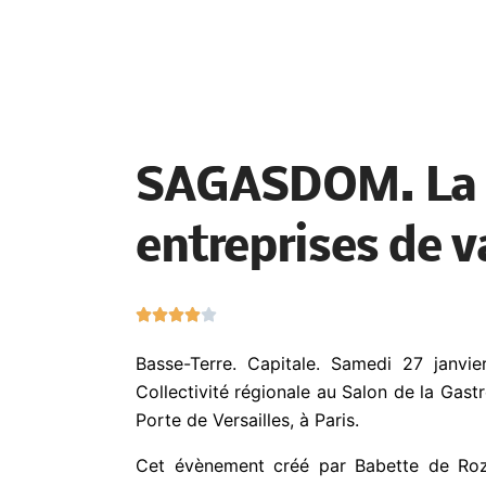
SAGASDOM. La 
entreprises de va
N





o
Basse-Terre. Capitale. Samedi 27 janv
t
Collectivité régionale au Salon de la 
é
Porte de Versailles, à Paris.
4
s
Cet évènement créé par Babette de Roz
u