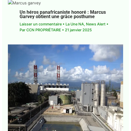
Cuba face aux influenceurs : une guerre
de l’image
Laisser un commentaire
•
News Alert
• Par
CCN
PROPRIÉTAIRE
•
23 juin 2025
Un héros panafricaniste honoré : Marcus
Garvey obtient une grâce posthume
Laisser un commentaire
•
La Une NA
,
News Alert
• Par
CCN PROPRIÉTAIRE
•
21 janvier 2025