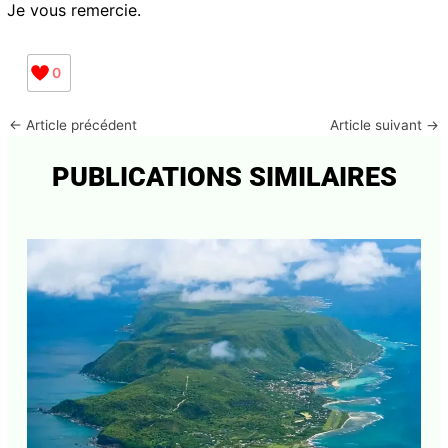
subir.
La dissuasion du faible au fort, en quelque sorte…
Sachons, au moins sur ce point, nous inspirer de son
exemple…
Je vous remercie.
0
←
Article précédent
Article suivant
→
PUBLICATIONS SIMILAIRES