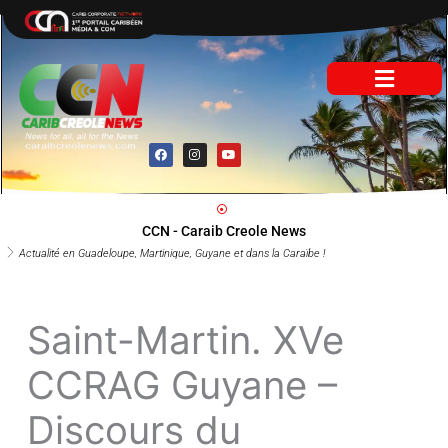
Aller
au
contenu
F
I
Y
a
n
o
c
s
u
e
t
t
b
a
u
o
g
b
o
r
e
CCN - Caraib Creole News
k
a
m
Actualité en Guadeloupe, Martinique, Guyane et dans la Caraïbe !
Saint-Martin. XVe
CCRAG Guyane –
Discours du