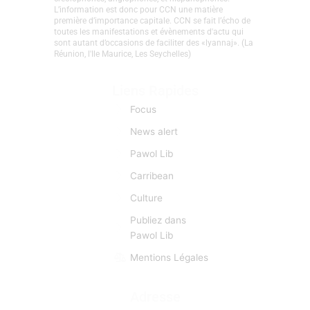
CaribCreoleNews est le site d’info spécialisé sur la
Caraïbe et les nations Créoles. Depuis sa création en
2008, l’objectif premier est d’établir un véritable lien
entre caribéens, indocréoles, francophones,
créolophones, anglophones, et hispanophones.
L’information est donc pour CCN une matière
première d’importance capitale. CCN se fait l’écho de
toutes les manifestations et évènements d'actu qui
sont autant d’occasions de faciliter des «lyannaj». (La
Réunion, l'Ile Maurice, Les Seychelles)
Liens Rapides
Focus
News alert
Pawol Lib
Carribean
Culture
Publiez dans
Pawol Lib
Mentions Légales