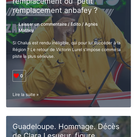
remplacement ou petit
de
remplacement anbafey ?
mentir
sur
Laisser un commentaire
/
Édito
/
Agnès
la
Mathey
crise
au
Si Chalus est rendu inéligible, qui pour lui succéder à
Conseil
la Région ? Le retour de Victorin Lurel s’impose
départemental
comme la piste la plus sérieuse.
0
L’après
Lire la suite »
Chalus
:
Grand
remplacement
Guadeloupe. Hommage. Décès
ou
de Clara Lesueur, figure
petit