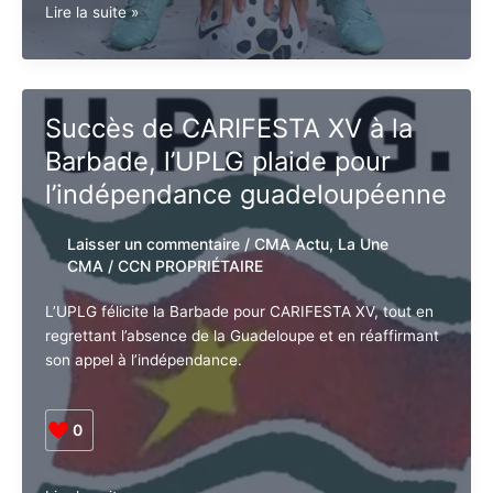
Kévin
Lire la suite »
Danois
félicité
par
la
Succès de CARIFESTA XV à la
Ville
Barbade, l’UPLG plaide pour
de
Basse-
l’indépendance
Terre
guadeloupéenne
pour
sa
Laisser un commentaire
/
CMA Actu
,
La
sélection
Une CMA
/
CCN PROPRIÉTAIRE
en
Équipe
L’UPLG félicite la Barbade pour CARIFESTA XV, tout
de
en regrettant l’absence de la Guadeloupe et en
France
réaffirmant son appel à l’indépendance.
Espoirs