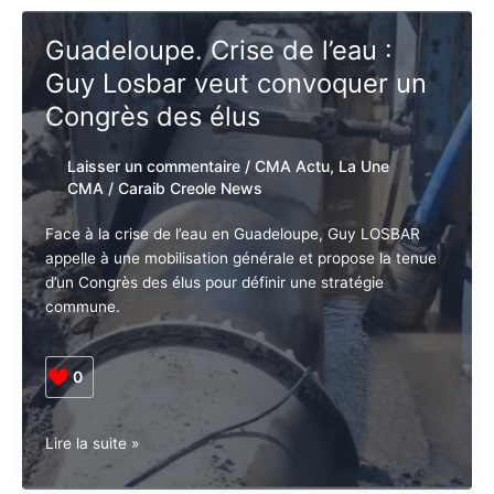
conjugales.
Didier
Daly
Guadeloupe. Crise de l’eau :
sérieusement
Guy Losbar veut convoquer un
épinglé
par
Congrès des élus
#Mee
Too
Laisser un commentaire
/
CMA Actu
,
La
Une CMA
/
Caraib Creole News
Face à la crise de l’eau en Guadeloupe, Guy LOSBAR
Abonnez-vous à la Newsletter pour ne rien
X
appelle à une mobilisation générale et propose la
manquer !
tenue d’un Congrès des élus pour définir une stratégie
commune.
E-mail*
0
J'accepte
l'accord de confidentialité
Guadeloupe.
Lire la suite »
Crise