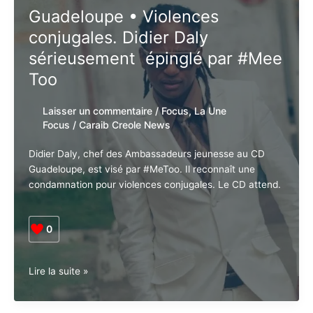
convoque
Guadeloupe • Violences
un
conjugales. Didier Daly
Congrès
des
sérieusement épinglé par
élus
#Mee Too
sur
la
Laisser un commentaire
/
Focus
,
La Une
crise
Focus
/
Caraib Creole News
de
l’eau
Didier Daly, chef des Ambassadeurs jeunesse au CD
Guadeloupe, est visé par #MeToo. Il reconnaît une
condamnation pour violences conjugales. Le CD
attend.
0
Guadeloupe •
Lire la suite »
Violences