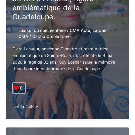
remplacement
emblématique de la
anbafey
Guadeloupe.
?
Laisser un commentaire
/
CMA Actu
,
La
Une CMA
/
Caraib Creole News
Clara Lesueur, ancienne Clodette et restauratrice
emblématique de Sainte-Rose, s’est éteinte le 9 mai
2026 à l’age de 82 ans. Guy Losbar salue la mémoire
d’une figure incontournable de la Guadeloupe.
0
Guadeloupe.
Lire la suite »
Hommage.
Décès
de
Clara