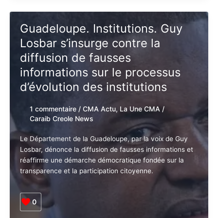
de
l’eau :
Guy
Guadeloupe. Institutions. Guy
Losbar
Losbar s’insurge contre la
veut
convoquer
diffusion de fausses
un
informations sur le processus
Congrès
d’évolution des institutions
des
élus
1 commentaire
/
CMA Actu
,
La Une CMA
/
Caraib Creole News
Le Département de la Guadeloupe, par la voix de Guy
Losbar, dénonce la diffusion de fausses informations
et réaffirme une démarche démocratique fondée sur
la transparence et la participation citoyenne.
0