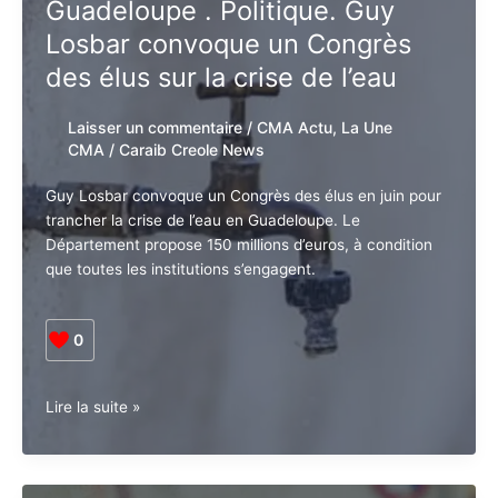
Guadeloupe . Politique. Guy
Lesueur,
Losbar convoque un Congrès
figure
emblématique
des élus sur la crise de l’eau
de
la
Laisser un commentaire
/
CMA Actu
,
La
Guadeloupe.
Une CMA
/
Caraib Creole News
Guy Losbar convoque un Congrès des élus en juin
pour trancher la crise de l’eau en Guadeloupe. Le
Département propose 150 millions d’euros, à condition
que toutes les institutions s’engagent.
0
Guadeloupe .
Lire la suite »
Politique.
Guy
Losbar