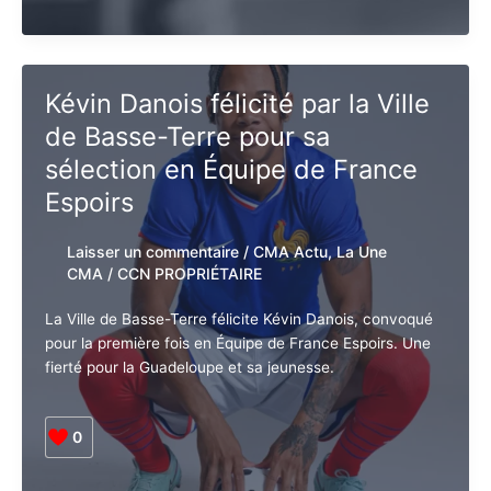
Guadeloupe.
Lire la suite »
Crise
de
l’eau.
Les 3
Kévin Danois félicité par la Ville
priorités
de Basse-Terre pour sa
de
Guy
sélection en Équipe de France
Losbar
Espoirs
Laisser un commentaire
/
CMA Actu
,
La
Une CMA
/
CCN PROPRIÉTAIRE
La Ville de Basse-Terre félicite Kévin Danois,
convoqué pour la première fois en Équipe de France
Espoirs. Une fierté pour la Guadeloupe et sa jeunesse.
0