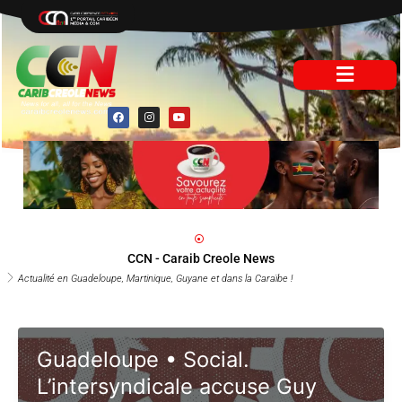
Aller
au
contenu
F
I
Y
a
n
o
c
s
u
e
t
t
b
a
u
o
g
b
o
r
e
k
a
m
CCN - Caraib Creole News
Actualité en Guadeloupe, Martinique, Guyane et dans la Caraïbe !
Guadeloupe • Social.
L’intersyndicale accuse Guy