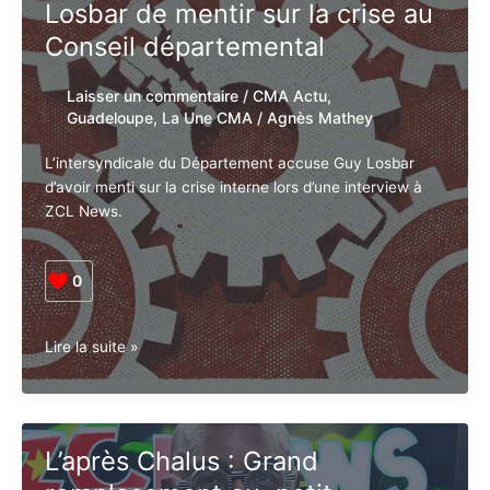
Losbar de mentir sur la crise
au Conseil départemental
Laisser un commentaire
/
CMA Actu
,
Guadeloupe
,
La Une CMA
/
Agnès Mathey
L’intersyndicale du Département accuse Guy Losbar
d’avoir menti sur la crise interne lors d’une interview à
ZCL News.
0
Guadeloupe
Lire la suite »
•
Social.
L’intersyndicale
accuse
L’après Chalus : Grand
Guy
Losbar