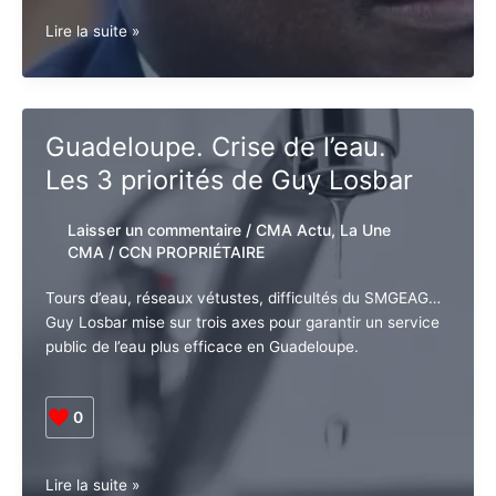
Guadeloupe.
Lire la suite »
Institutions.
Guy
Losbar
s’insurge
Guadeloupe. Crise de l’eau.
contre
Les 3 priorités de Guy Losbar
la
diffusion
de
Laisser un commentaire
/
CMA Actu
,
La
fausses
Une CMA
/
CCN PROPRIÉTAIRE
informations
sur
Tours d’eau, réseaux vétustes, difficultés du
le
SMGEAG… Guy Losbar mise sur trois axes pour
processus
garantir un service public de l’eau plus efficace en
d’évolution
Guadeloupe.
des
institutions
0