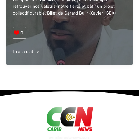
retrouver nos valeurs, notre fierté et bâtir un projet
collectif durable. Billet de Gérard Bulin-Xavier (GBX)
0
Réinventer
Lire la suite »
le
pays-
Guadeloupe