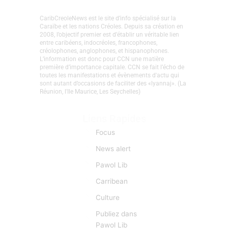
CaribCreoleNews est le site d’info spécialisé sur la
Caraïbe et les nations Créoles. Depuis sa création en
2008, l’objectif premier est d’établir un véritable lien
entre caribéens, indocréoles, francophones,
créolophones, anglophones, et hispanophones.
L’information est donc pour CCN une matière
première d’importance capitale. CCN se fait l’écho de
toutes les manifestations et évènements d'actu qui
sont autant d’occasions de faciliter des «lyannaj». (La
Réunion, l'Ile Maurice, Les Seychelles)
Liens Rapides
Focus
News alert
Pawol Lib
Carribean
Culture
Publiez dans
Pawol Lib