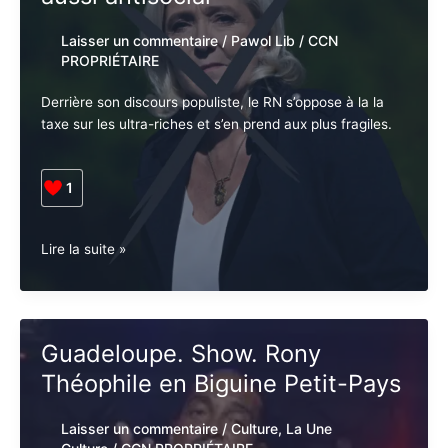
martiniquaise
?
Laisser un commentaire
/
Pawol Lib
/
CCN
PROPRIÉTAIRE
Derrière son discours populiste, le RN s’oppose à la la
taxe sur les ultra-riches et s’en prend aux plus fragiles.
1
France.
Lire la suite »
Politique.
Le
RN
est
Guadeloupe. Show. Rony
aussi
Théophile en Biguine Petit-Pays
antisocial
Laisser un commentaire
/
Culture
,
La Une