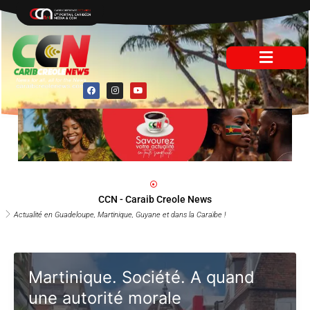
Aller
au
contenu
F
I
Y
a
n
o
c
s
u
e
t
t
b
a
u
o
g
b
o
r
e
k
a
m
CCN - Caraib Creole News
Actualité en Guadeloupe, Martinique, Guyane et dans la Caraïbe !
Martinique. Société. A quand
une autorité morale