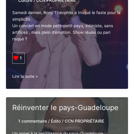
Culture
/
CCN PROPRIÉTAIRE
Samedi dernier, Rony Théophile a troqué le faste pour la
simplicité.
Un concert en mode petit-petit-pays, intimiste, sans
artifices , mais plein d’émotion. Show réussi ou pari
risqué ?
1
Guadeloupe.
Lire la suite »
Show.
Rony
Théophile
en
Réinventer le pays-Guadeloupe
Biguine
Petit-
1 commentaire
/
Édito
/
CCN PROPRIÉTAIRE
Pays
Un appel à la renaissance du pays-Guadeloupe :