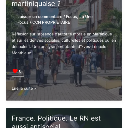
martiniquaise ?
Laisser un commentaire
/
Focus
,
La Une
Focus
/
CCN PROPRIÉTAIRE
Réflexion sur l’absence d’autorité morale en Martinique
et sur les dérives sociales, culturelles et politiques qui en
découlent. Une analyse percutante d’Yves-Léopold
Monthieux.
0
Martinique.
Lire la suite »
Société.
A
quand
une
France. Politique. Le RN est
autorité
aussi antisocial
morale