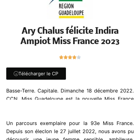
Ary Chalus félicite Indira
Ampiot Miss France 2023
N





o
t
Télécharger le CP
é
4
Basse-Terre. Capitale. Dimanche 18 décembre
s
2022. CCN. Miss Guadeloupe est la nouvelle Miss
u
r
France 2023
5
Un parcours exemplaire pour la 93e Miss France.
Depuis son élecIon le 27 juillet 2022, nous avons
pu découvrir une jeune femme sensible, ambiIeuse,