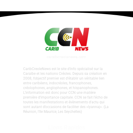
CaribCreoleNews est le site d’info spécialisé sur la
Caraïbe et les nations Créoles. Depuis sa création en
2008, l’objectif premier est d’établir un véritable lien
entre caribéens, indocréoles, francophones,
créolophones, anglophones, et hispanophones.
L’information est donc pour CCN une matière
première d’importance capitale. CCN se fait l’écho de
toutes les manifestations et évènements d'actu qui
sont autant d’occasions de faciliter des «lyannaj». (La
Réunion, l'Ile Maurice, Les Seychelles)
Liens Rapides