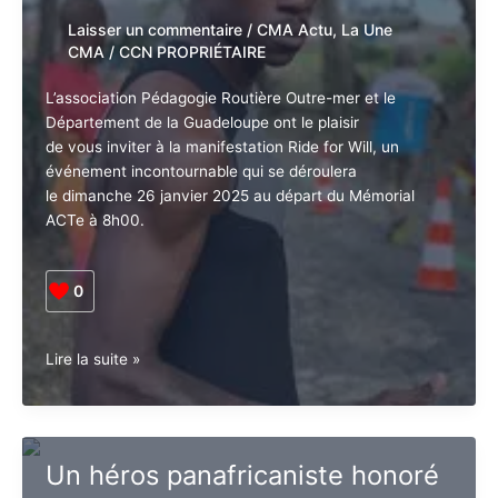
plus sûre
Le
SPEG
Laisser un commentaire
/
CMA Actu
,
La
appelle
Une CMA
/
CCN PROPRIÉTAIRE
à
la
L’association Pédagogie Routière Outre-mer et le
mobilisation
Département de la Guadeloupe ont le plaisir
de vous inviter à la manifestation Ride for Will, un
événement incontournable qui se déroulera
le dimanche 26 janvier 2025 au départ du Mémorial
ACTe à 8h00.
0
Hommage
Lire la suite »
à
Wilfrid
Bélizaire
: