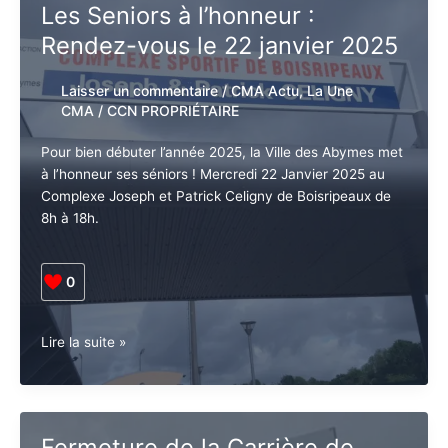
:
Les Seniors à l’honneur :
Marcus
Rendez-vous le 22 janvier
Garvey
obtient
2025
une
grâce
Laisser un commentaire
/
CMA Actu
,
La
posthume
Une CMA
/
CCN PROPRIÉTAIRE
Pour bien débuter l’année 2025, la Ville des Abymes
met à l’honneur ses séniors ! Mercredi 22 Janvier
2025 au Complexe Joseph et Patrick Celigny de
Boisripeaux de 8h à 18h.
0
Les
Lire la suite »
Seniors
à