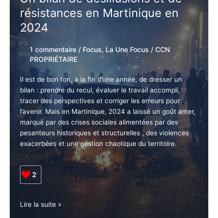
une
Soirée
Un bilan de désillusions et de
Littéraire
résistances en Martinique en
Inédite
2024
1 commentaire
/
Focus
,
La Une Focus
/
CCN PROPRIÉTAIRE
Il est de bon ton, à la fin d’une année, de dresser un
bilan : prendre du recul, évaluer le travail accompli,
tracer des perspectives et corriger les erreurs pour
l’avenir. Mais en Martinique, 2024 a laissé un goût
amer, marqué par des crises sociales alimentées par
des pesanteurs historiques et structurelles , des
violences exacerbées et une gestion chaotique du
territoire.
2