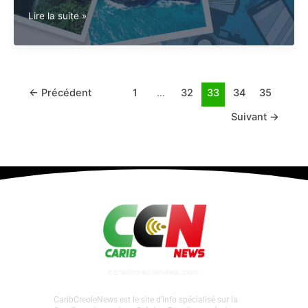
Inscriptions jusqu’au 31 août 2025.
0
Concours
Lire la suite »
CCEE
:
Découvrez
et
valorisez
←
Précédent
1
…
32
33
34
35
les
Suivant
→
sites
remarquables
de
la
Guadeloupe