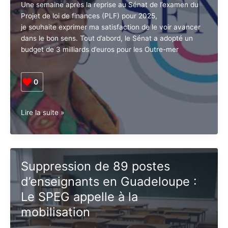
Une semaine après la reprise au Sénat de l’examen du
Projet de loi de finances (PLF) pour 2025,
je souhaite exprimer ma satisfaction de le voir
avancer dans le bon sens. Tout d’abord, le Sénat a
adopté un budget de 3 milliards d’euros pour les
Outre-mer
0
Outre-
Lire la suite »
mer
:
Victoires
budgétaires
Suppression de 89 postes
et
d’enseignants en Guadeloupe :
amendements
adoptés
Le SPEG appelle à la
au
mobilisation
Sénat