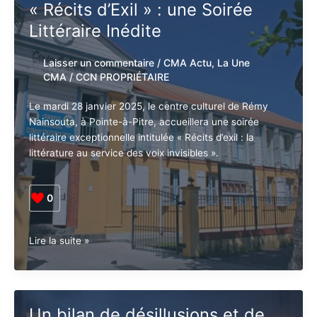
la
Carrière
de
« Récits d’Exil » : une Soirée
Deshaies
Littéraire Inédite
:
Une
bataille
Laisser un commentaire
/
CMA Actu
,
La
pour
Une CMA
/
CCN PROPRIÉTAIRE
la
justice
Le mardi 28 janvier 2025, le centre culturel de Rémy
ouvrière
Nainsouta, à Pointe-à-Pitre, accueillera une soirée
littéraire exceptionnelle intitulée « Récits d’exil : la
littérature au service des voix invisibles ».
0
« Récits
Lire la suite »
d’Exil »
: