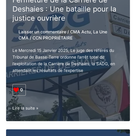
l’honneur
:
Fermeture de la Carrière de
Rendez-
Deshaies : Une bataille pour la
vous
le
justice ouvrière
22
janvier
Laisser un commentaire
/
CMA Actu
,
La
2025
Une CMA
/
CCN PROPRIÉTAIRE
Le Mercredi 15 Janvier 2025, Le juge des référés du
Tribunal de Basse-Terre ordonne l’arrêt total de
l’exploitation de la Carrière de Deshaies, la SADG, en
Abonnez-vous à la Newsletter pour ne rien
X
attendant les résultats de l’expertise
manquer !
0
E-mail*
Fermeture
Lire la suite »
de
J'accepte
l'accord de confidentialité