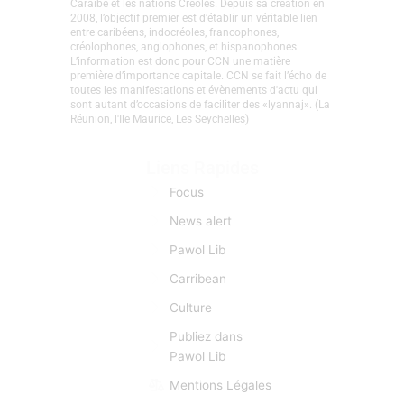
CaribCreoleNews est le site d’info spécialisé sur la
Caraïbe et les nations Créoles. Depuis sa création en
2008, l’objectif premier est d’établir un véritable lien
entre caribéens, indocréoles, francophones,
créolophones, anglophones, et hispanophones.
L’information est donc pour CCN une matière
première d’importance capitale. CCN se fait l’écho de
toutes les manifestations et évènements d'actu qui
sont autant d’occasions de faciliter des «lyannaj». (La
Réunion, l'Ile Maurice, Les Seychelles)
Liens Rapides
Focus
News alert
Pawol Lib
Carribean
Culture