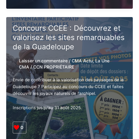
Tribune
Lire la suite »
de
Gabriel
Serville
:
Concours CCEE : Découvrez et
Décolonialiser
valorisez les sites
la
Constitution,
remarquables de la
une
Guadeloupe
urgence
pour
Laisser un commentaire
/
CMA Actu
,
La
l’Outre-
Une CMA
/
CCN PROPRIÉTAIRE
Mer
Envie de contribuer à la valorisation des paysages de
la Guadeloupe ? Participez au concours du CCEE et
faites découvrir les joyaux naturels de l’archipel.