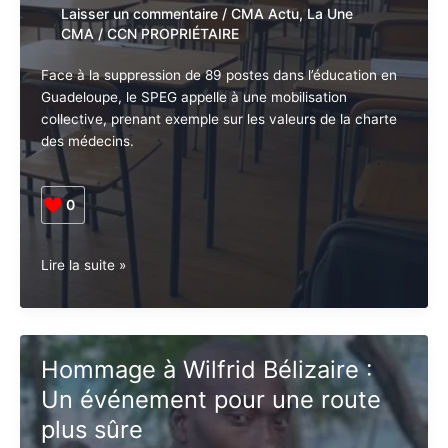
Laisser un commentaire
/
CMA Actu
,
La
Une CMA
/
CCN PROPRIÉTAIRE
Face à la suppression de 89 postes dans l’éducation
en Guadeloupe, le SPEG appelle à une mobilisation
collective, prenant exemple sur les valeurs de la
charte des médecins.
0
Suppression
Lire la suite »
de
89
postes
d’enseignants
Hommage à Wilfrid Bélizaire :
en
Un événement pour une route
Guadeloupe
: