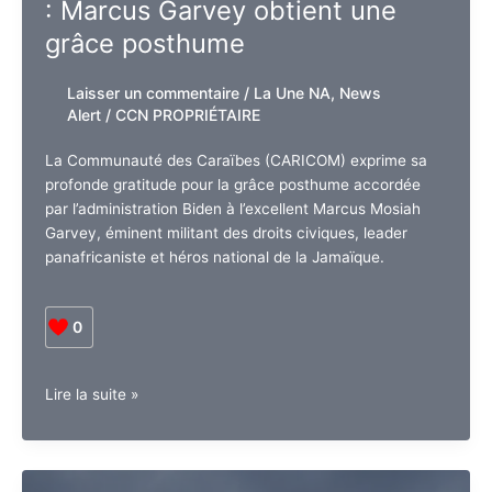
Un héros panafricaniste
Un
honoré : Marcus Garvey
événement
pour
obtient une grâce posthume
une
route
Laisser un commentaire
/
La Une NA
,
plus
News Alert
/
CCN PROPRIÉTAIRE
sûre
La Communauté des Caraïbes (CARICOM) exprime sa
profonde gratitude pour la grâce posthume accordée
par l’administration Biden à l’excellent Marcus Mosiah
Garvey, éminent militant des droits civiques, leader
panafricaniste et héros national de la Jamaïque.
0
Un
Lire la suite »
héros
panafricaniste
honoré