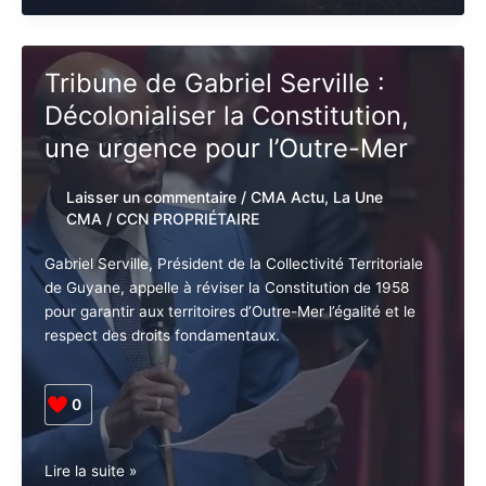
Un
Lire la suite »
bilan
de
désillusions
et
Tribune de Gabriel Serville :
de
Décolonialiser la Constitution,
résistances
en
une urgence pour l’Outre-Mer
Martinique
en
Laisser un commentaire
/
CMA Actu
,
La
2024
Une CMA
/
CCN PROPRIÉTAIRE
Gabriel Serville, Président de la Collectivité Territoriale
de Guyane, appelle à réviser la Constitution de 1958
pour garantir aux territoires d’Outre-Mer l’égalité et le
respect des droits fondamentaux.
0