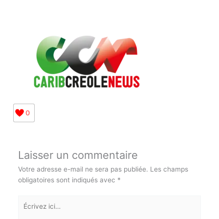
Source en espagnol :
https://www.resumenlatinoamericano.org/2023/12/
27/pensamiento-critico-che-guervara-tenemos-la-
necesidad-imperiosa-de-pensar/
0