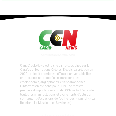
Laisser un commentaire
•
CARIBBEAN
• Par
Caraib Creole News
•
1 avril 2026
CaribCreoleNews est le site d’info spécialisé sur la
Caraïbe et les nations Créoles. Depuis sa création en
2008, l’objectif premier est d’établir un véritable lien
entre caribéens, indocréoles, francophones,
créolophones, anglophones, et hispanophones.
L’information est donc pour CCN une matière
première d’importance capitale. CCN se fait l’écho de
toutes les manifestations et évènements d'actu qui