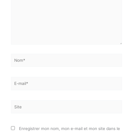
Laisser un commentaire
Votre adresse e-mail ne sera pas publiée.
Les champs
E-mail*
obligatoires sont indiqués avec
*
Écrivez
ici…
J'accepte
l'accord de confidentialité
Nom*
E-
mail*