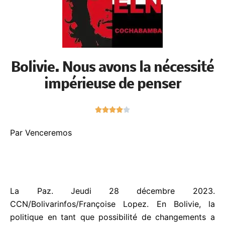
Bolivie. Nous avons la
nécessité impérieuse de
penser
N





o
t
Par Venceremos
é
4
s
u
r
La Paz. Jeudi 28 décembre 2023.
5
CCN/Bolivarinfos/Françoise Lopez. En Bolivie, la