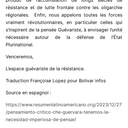
déjà démontré ses faiblesses et son besoin
d’ajustements pour renforcer l’État plurinational.
Nous sommes des défenseurs du processus de
changement avec toutes ses lumières et ses
ombres parce qu’il a été le produit de
l’accumulation de longs siècles de résistance et de
lutte frontale contre les oligarchie régionales.
Enfin, nous appelons toutes les forces vraiment
révolutionnaires, en particulier celles qui s’inspirent
de la pensée Guévariste, à envisager l’unité
nécessaire autour de la défense de l’État
Plurinational.
Venceremos,
L’espace guévariste de la résistance.
Traduction Françoise Lopez pour Bolivar infos