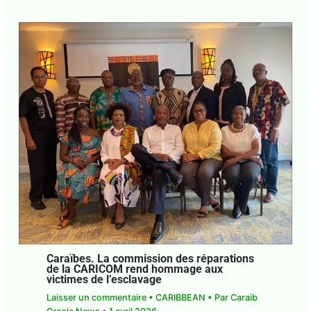
Caraïbes. La CARICOM envoie une aide
humanitaire à Cuba avec le soutien du
Mexique
Laisser un commentaire
•
CARIBBEAN
• Par
Caraib Creole News
•
1 avril 2026