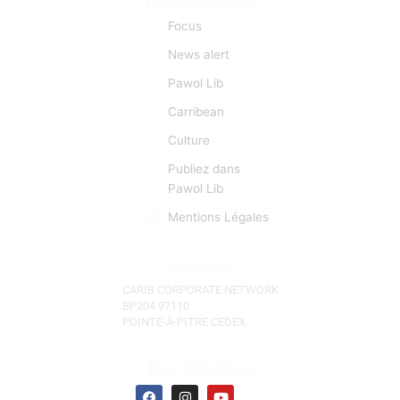
sont autant d’occasions de faciliter des «lyannaj». (La
Réunion, l'Ile Maurice, Les Seychelles)
Liens Rapides
Focus
News alert
Pawol Lib
Carribean
Culture
Publiez dans
Pawol Lib
Mentions Légales
Adresse
CARIB CORPORATE NETWORK
BP204 97110
POINTE-À-PITRE CEDEX