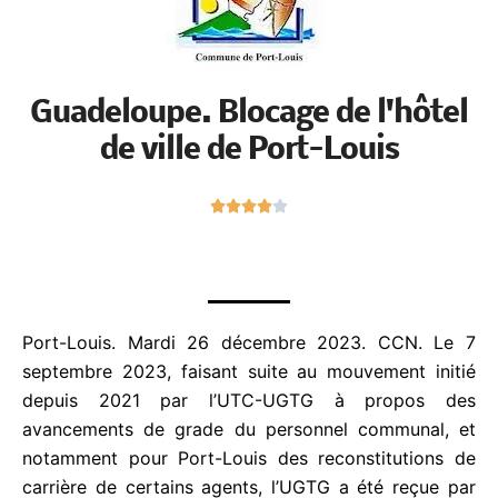
Guadeloupe. Blocage de
l'hôtel de ville de Port-Louis
N





o
t
é
4
s
Port-Louis. Mardi 26 décembre 2023. CCN.
Le 7
u
septembre 2023, faisant suite au mouvement initié
r
depuis 2021 par l’UTC-UGTG à propos des
5
avancements de grade du personnel communal, et
notamment pour Port-Louis des reconstitutions de
carrière de certains agents, l’UGTG a été reçue par