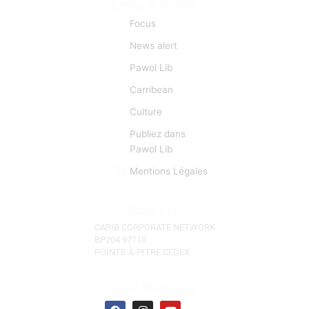
Réunion, l'Ile Maurice, Les Seychelles)
Liens Rapides
Focus
News alert
Pawol Lib
Carribean
Culture
Publiez dans
Pawol Lib
Mentions Légales
Adresse
CARIB CORPORATE NETWORK
BP204 97110
POINTE-À-PITRE CEDEX