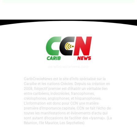
presse
,
communiques-de-presse
,
La Une CMA
•
Par
CCN PROPRIÉTAIRE
•
2 mai 2025
CaribCreoleNews est le site d’info spécialisé sur la
Caraïbe et les nations Créoles. Depuis sa création en
2008, l’objectif premier est d’établir un véritable lien
entre caribéens, indocréoles, francophones,
créolophones, anglophones, et hispanophones.
L’information est donc pour CCN une matière
première d’importance capitale. CCN se fait l’écho de
toutes les manifestations et évènements d'actu qui
sont autant d’occasions de faciliter des «lyannaj». (La