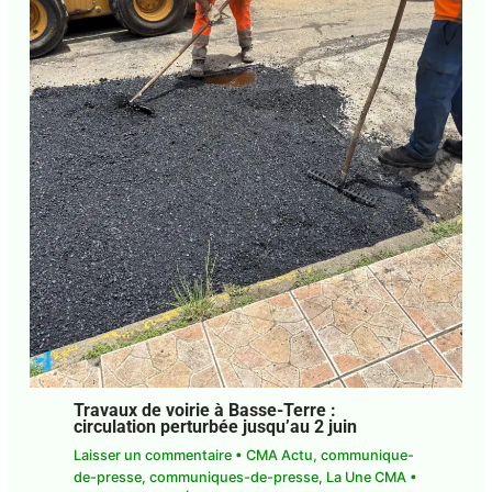
Abonnez-vous à la Newsletter pour ne rien
X
manquer !
E-mail*
J'accepte
l'accord de confidentialité
Travaux de voirie à Basse-Terre :
circulation perturbée jusqu’au 2 juin
Laisser un commentaire
•
CMA Actu
,