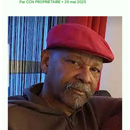
communique-de-presse
,
communiques-de-
presse
,
La Une CMA
• Par
CCN PROPRIÉTAIRE
•
20 mai 2025