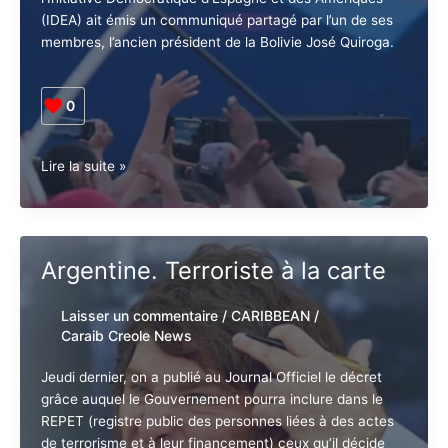
la droite internationale d’intervenir dans le processus
E-mail*
électoral vénézuélien du 28 juillet prochain après que
l’Initiative Démocratique d’Espagne et des Amériques
(IDEA) ait émis un communiqué partagé par l’un de
ses membres, l’ancien président de la Bolivie José
J'accepte
l'accord de confidentialité
Quiroga.
0
Venezuela.
Lire la suite »
La
droite
internationale
a
Argentine. Terroriste à la carte
l’intention
de
Laisser un commentaire
/
CARIBBEAN
/
s’immiscer
Caraib Creole News
dans
les