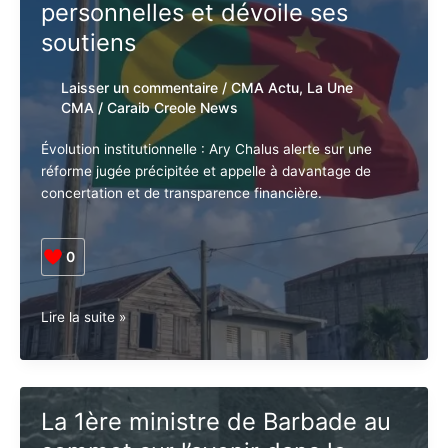
ambitions personnelles et
dévoile ses soutiens
Laisser un commentaire
/
CMA Actu
,
La
Une CMA
/
Caraib Creole News
Évolution institutionnelle : Ary Chalus alerte sur une
réforme jugée précipitée et appelle à davantage de
concertation et de transparence financière.
0
Guadeloupe.
Lire la suite »
Municipales
2026.
Le
PCG
La 1ère ministre de Barbade au
fustige
les