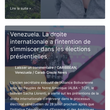
0
Venezuela.
Lire la suite »
Fausse
attaque
des
véhicules
Venezuela. La droite
utilisés
internationale a l’intention de
par
Maria
s’immiscer dans les élections
Corina
présientielles
Machado
Laisser un commentaire
/
CARIBBEAN
,
Venezuela
/
Caraib Creole News
Abonnez-vous à la Newsletter pour ne rien
X
L’ancien secrétaire exécutif de l’Alliance Bolivarienne
manquer !
pour les Peuples de Notre Amérique (ALBA – TCP), le
bolivien Sacha Llorenti, a alerté sut les prétentions de