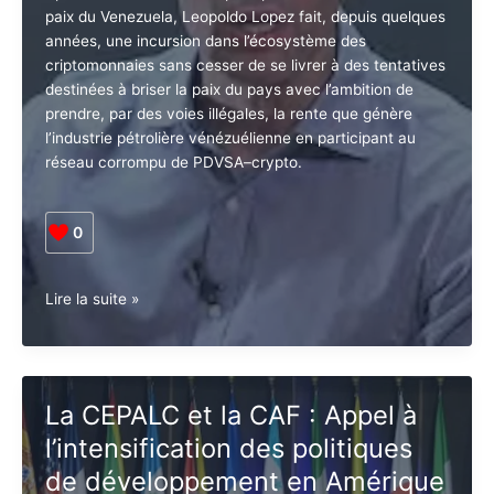
Laisser un commentaire
/
CARIBBEAN
,
Venezuela
/
Caraib Creole News
Après ses efforts inutiles pour perturber la stabilité et
la paix du Venezuela, Leopoldo Lopez fait, depuis
quelques années, une incursion dans l’écosystème
des criptomonnaies sans cesser de se livrer à des
tentatives destinées à briser la paix du pays avec
l’ambition de prendre, par des voies illégales, la rente
que génère l’industrie pétrolière vénézuélienne en
participant au réseau corrompu de PDVSA–crypto.
0
Vénézuela.
Lire la suite »
Léopold
Lopez
pratique
l’escroquerie