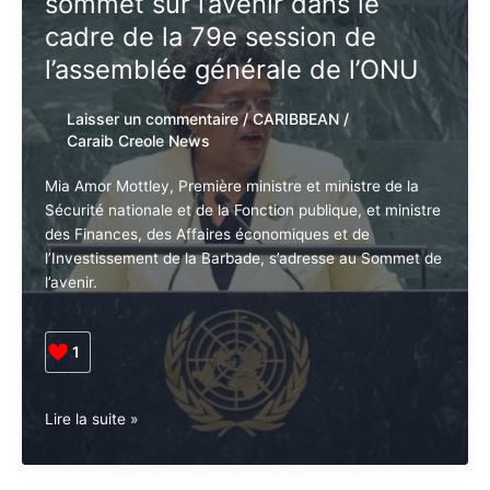
sommet sur l’avenir dans le
ambitions
cadre de la 79e session de
personnelles
l’assemblée générale de l’ONU
et
dévoile
Laisser un commentaire
/
CARIBBEAN
/
ses
Caraib Creole News
soutiens
Mia Amor Mottley, Première ministre et ministre de la
Sécurité nationale et de la Fonction publique, et
ministre des Finances, des Affaires économiques et
de l’Investissement de la Barbade, s’adresse au
Sommet de l’avenir.
1
La
Lire la suite »
1ère
ministre
de