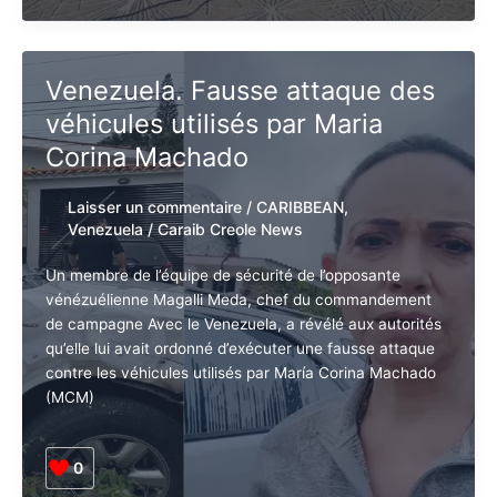
Congrès
Lire la suite »
des
dernières
colonies
françaises
Venezuela. Fausse attaque des
:
véhicules utilisés par Maria
un
pas
Corina Machado
à
consolider
Laisser un commentaire
/
CARIBBEAN
,
Venezuela
/
Caraib Creole News
Un membre de l’équipe de sécurité de l’opposante
vénézuélienne Magalli Meda, chef du commandement
de campagne Avec le Venezuela, a révélé aux
autorités qu’elle lui avait ordonné d’exécuter une
fausse attaque contre les véhicules utilisés par María
Corina Machado (MCM)