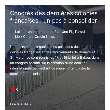
de
la
caraïbe
Congrès des dernières
présents
colonies françaises : un pas à
à
l’assemblée
consolider
générale
de
Laisser un commentaire
/
La Une PL
,
l’ONU
Pawol Lib
/
Caraib Creole News
du
22
Une quinzaine d’organisations politiques des dernières
au
colonies françaises et des mouvements de Bonaire et
28
St. Martin se sont réunis les 17 et 18 juillet à Bakou,
septembre
dans un congrès portant sur la création d’une coalition
2024
internationale permettant de mieux lutter contre la
domination coloniale.
0