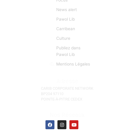
première d’importance capitale. CCN se fait l’écho de
toutes les manifestations et évènements d'actu qui
sont autant d’occasions de faciliter des «lyannaj». (La
Réunion, l'Ile Maurice, Les Seychelles)
Liens Rapides
Focus
News alert
Pawol Lib
Carribean
Culture
Publiez dans
Pawol Lib
Mentions Légales
Adresse
CARIB CORPORATE NETWORK
BP204 97110