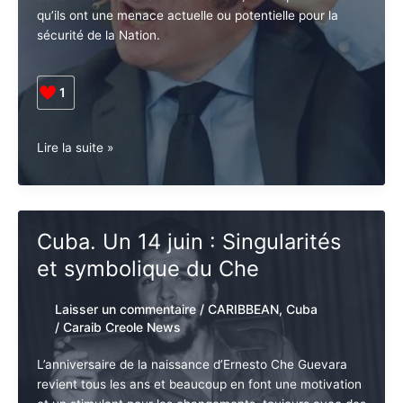
Jeudi dernier, on a publié au Journal Officiel le décret
élections
grâce auquel le Gouvernement pourra inclure dans le
présientielles
REPET (registre public des personnes liées à des
actes de terrorisme et à leur financement) ceux qu’il
décide qu’ils ont une menace actuelle ou potentielle
pour la sécurité de la Nation.
1
Argentine.
Lire la suite »
Terroriste
à
la
carte
Cuba. Un 14 juin : Singularités
et symbolique du Che
Laisser un commentaire
/
CARIBBEAN
,
Cuba
/
Caraib Creole News