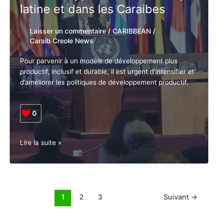
La CEPALC et la CAF : Appel à
avec
l’intensification des politiques
des
cryptomonnaies
de développement en
Amérique latine et dans les
Caraibes
Laisser un commentaire
/
CARIBBEAN
/
Caraib Creole News
Pour parvenir à un modèle de développement plus
productif, inclusif et durable, il est urgent d’intensifier
et d’améliorer les politiques de développement
productif.
0
La
Lire la suite »
CEPALC