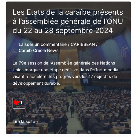
Barbade
Les Etats de la caraïbe
au
présents à l’assemblée
sommet
sur
générale de l’ONU du 22 au 28
l’avenir
septembre 2024
dans
le
Laisser un commentaire
/
CARIBBEAN
/
cadre
Caraib Creole News
de
la
La 79e session de l’Assemblée générale des Nations
79e
Unies marque une étape décisive dans l’effort mondial
session
visant à accélérer les progrès vers les 17 objectifs de
de
développement durable.
l’assemblée
générale
de
1
l’ONU
Les
Lire la suite »
Etats