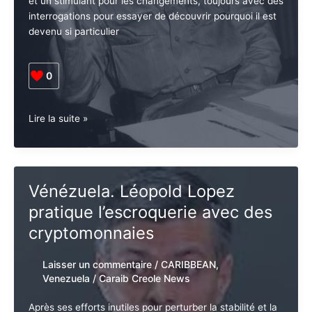
L’anniversaire de la naissance d’Ernesto Che Guevara
revient tous les ans et beaucoup en font une
motivation et un stimulant pour les changements,
toujours avec des interrogations pour essayer de
découvrir pourquoi il est devenu si particulier
0
Cuba.
Lire la suite »
Un
14
juin
:
Vénézuela. Léopold Lopez
Singularités
pratique l’escroquerie avec des
et
symbolique
cryptomonnaies
du
Che