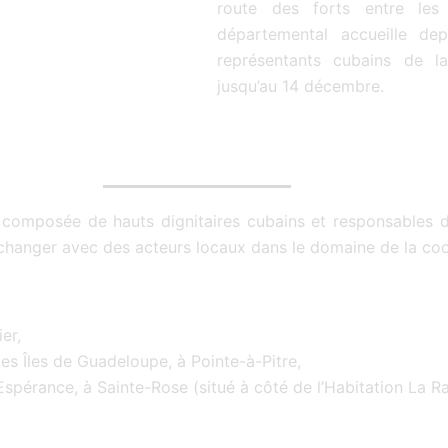
route des forts entre les 
s
départemental accueille dep
u
représentants cubains de 
r
jusqu’au 14 décembre.
5
n, composée de hauts dignitaires cubains et responsables de
́changer avec des acteurs locaux dans le domaine de la coop
sier,
es Îles de Guadeloupe, à Pointe-à-Pitre,
Espérance, à Sainte-Rose (situé à côté de l’Habitation La R