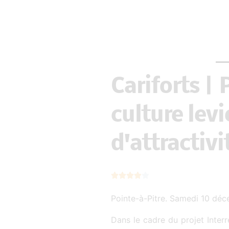
Cariforts |
culture levi
d'attractiv
N





o
Pointe-à-Pitre. Samedi 10 dé
t
é
Dans le cadre du projet Interre
4