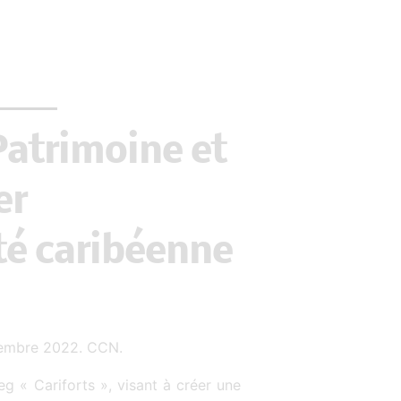
 Patrimoine et
er
ité caribéenne
cembre 2022. CCN.
g « Cariforts », visant à créer une