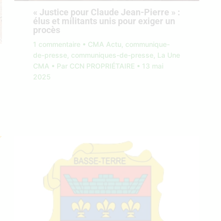
« Justice pour Claude Jean-Pierre » :
élus et militants unis pour exiger un
procès
1 commentaire
•
CMA Actu
,
communique-
de-presse
,
communiques-de-presse
,
La Une
CMA
• Par
CCN PROPRIÉTAIRE
•
13 mai
2025