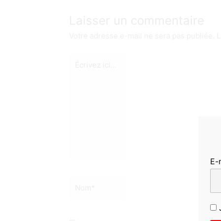
Laisser un commentaire
Votre adresse e-mail ne sera pas publiée.
L
Écrivez
ici…
E-
Nom*
J