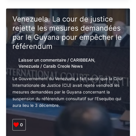
0
Argentine.
Lire la suite »
La
future
chancelière
affirme
Venezuela. La cour de justice
que
rejette les mesures
le
pays
demandées par le Guyana
ne
pour empêcher le référendum
rejoindra
pas
Laisser un commentaire
/
CARIBBEAN
,
les
Venezuela
/
Caraib Creole News
BRICS.
Le Gouvernement du Venezuela a fait savoir que la
Cour Internationale de Justice (CIJ) avait rejeté
vendredi les mesures demandées par le Guyana
concernant la suspension du référendum consultatif