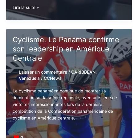
sur l’Esequibo qui aura lieu le 3 décembre.
0
Venezuela.
Lire la suite »
La
cour
de
justice
Cyclisme. Le Panama confirme
rejette
son leadership en Amérique
les
mesures
Centrale
demandées
par
Laisser un commentaire
/
CARIBBEAN
,
le
Venezuela
/
CCNews
Guyana
pour
Le cyclisme panaméen continue de montrer sa
empêcher
domination sur la scène régionale, avec une série de
le
victoires impressionnantes lors de la dernière