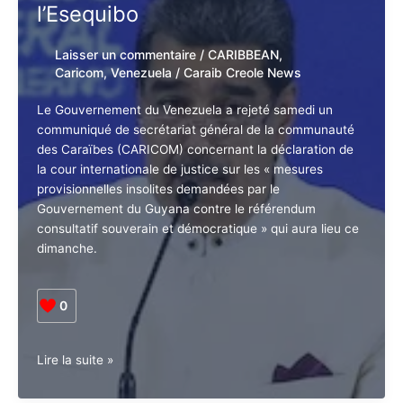
Venezuela rejette la position
Venezuela
de la CARICOM à propos de
prêts
à
l’Esequibo
poursuivre
le
Laisser un commentaire
/
CARIBBEAN
,
dialogue
Caricom
,
Venezuela
/
Caraib Creole News
sur
l’Esequibo
Le Gouvernement du Venezuela a rejeté samedi un
communiqué de secrétariat général de la
communauté des Caraïbes (CARICOM) concernant la
déclaration de la cour internationale de justice sur les
« mesures provisionnelles insolites demandées par le
Gouvernement du Guyana contre le référendum
consultatif souverain et démocratique » qui aura lieu
ce dimanche.
0