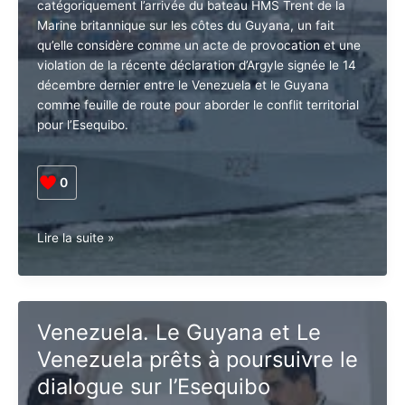
La République Bolivarienne du Venezuela a condamné
catégoriquement l’arrivée du bateau HMS Trent de la
Marine britannique sur les côtes du Guyana, un fait
qu’elle considère comme un acte de provocation et
une violation de la récente déclaration d’Argyle signée
le 14 décembre dernier entre le Venezuela et le
Guyana comme feuille de route pour aborder le conflit
territorial pour l’Esequibo.
0
Venezuela.
Lire la suite »
Un
bateau
de
la
Venezuela. Le Guyana et Le
marine
britannique