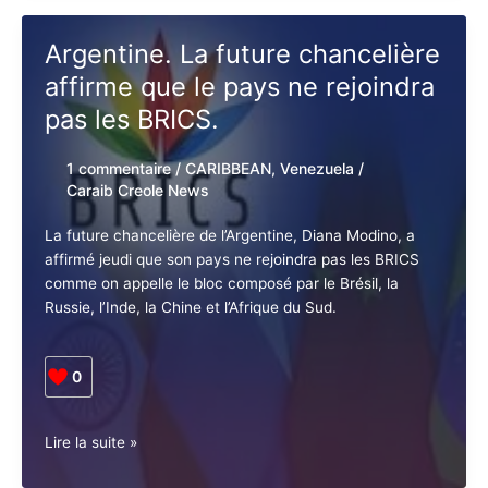
J'accepte
l'accord de confidentialité
Venezuela.
Lire la suite »
Tout
sur
le
référendum
Argentine. La future
consultatif
chancelière affirme que le
sur
l’Esequibo
pays ne rejoindra pas les
BRICS.
1 commentaire
/
CARIBBEAN
,
Venezuela
/
Caraib Creole News
La future chancelière de l’Argentine, Diana Modino, a
affirmé jeudi que son pays ne rejoindra pas les BRICS
comme on appelle le bloc composé par le Brésil, la
Russie, l’Inde, la Chine et l’Afrique du Sud.