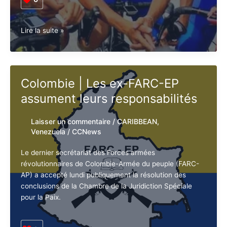
référendum
compétition de la Confédération panaméricaine de
cyclisme en Amérique centrale.
0
Cyclisme.
Lire la suite »
Le
Panama
confirme
son
Colombie | Les ex-FARC-EP
leadership
assument leurs responsabilités
en
Amérique
Centrale
Laisser un commentaire
/
CARIBBEAN
,
Venezuela
/
CCNews
Le dernier secrétariat des Forces armées
révolutionnaires de Colombie-Armée du peuple