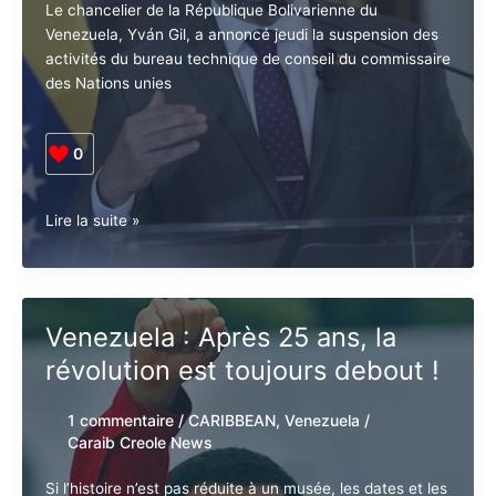
Le chancelier de la République Bolivarienne du
Venezuela, Yván Gil, a annoncé jeudi la suspension
des activités du bureau technique de conseil du
commissaire des Nations unies
0
Venezuela.
Lire la suite »
Suspension
des
activités
du
Venezuela : Après 25 ans, la
bureau
révolution est toujours debout
du
commissaire
!
de
l’ONU
1 commentaire
/
CARIBBEAN
,
Venezuela
/
Caraib Creole News