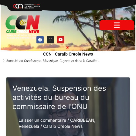
Aller
au
contenu
F
I
Y
a
n
o
c
s
u
e
t
t
b
a
u
CCN - Caraib Creole News
o
g
b
o
r
e
Actualité en Guadeloupe, Martinique, Guyane et dans la Caraïbe !
k
a
m
Venezuela. Suspension des
activités du bureau du
commissaire de l’ONU
Laisser un commentaire
/
CARIBBEAN
,
Venezuela
/
Caraib Creole News