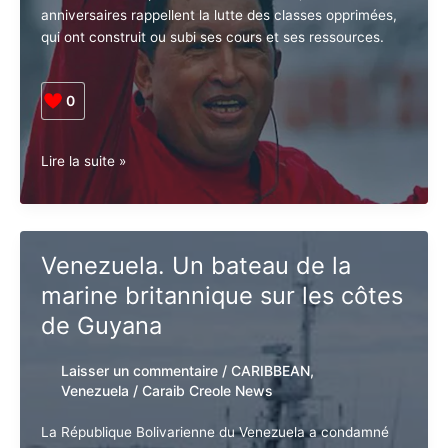
Si l’histoire n’est pas réduite à un musée, les dates et
les anniversaires rappellent la lutte des classes
opprimées, qui ont construit ou subi ses cours et ses
ressources.
0
Venezuela
Lire la suite »
:
Après
25
ans,
Venezuela. Un bateau de la
la
marine britannique sur les
révolution
est
côtes de Guyana
toujours
debout
Laisser un commentaire
/
CARIBBEAN
,
!
Venezuela
/
Caraib Creole News