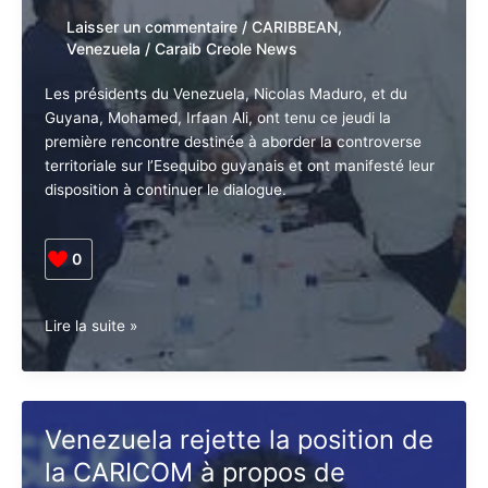
Venezuela prêts à poursuivre
sur
le dialogue sur l’Esequibo
les
côtes
Laisser un commentaire
/
CARIBBEAN
,
de
Venezuela
/
Caraib Creole News
Guyana
Les présidents du Venezuela, Nicolas Maduro, et du
Guyana, Mohamed, Irfaan Ali, ont tenu ce jeudi la
première rencontre destinée à aborder la controverse
territoriale sur l’Esequibo guyanais et ont manifesté
leur disposition à continuer le dialogue.
0
Venezuela.
Lire la suite »
Le
Guyana
et
Le