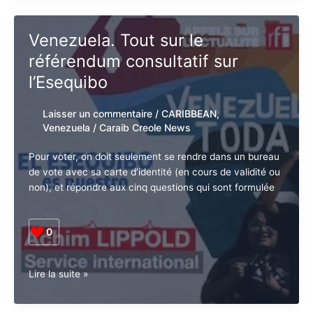
Venezuela
Lire la suite »
rejette
la
position
de
Venezuela. Tout sur le
la
référendum consultatif sur
CARICOM
à
l’Esequibo
propos
de
Laisser un commentaire
/
CARIBBEAN
,
l’Esequibo
Venezuela
/
Caraib Creole News
Pour voter, on doit seulement se rendre dans un
Abonnez-vous à la Newsletter pour ne rien
X
bureau de vote avec sa carte d’identité (en cours de
manquer !
validité ou non), et répondre aux cinq questions qui
sont formulée
E-mail*
0