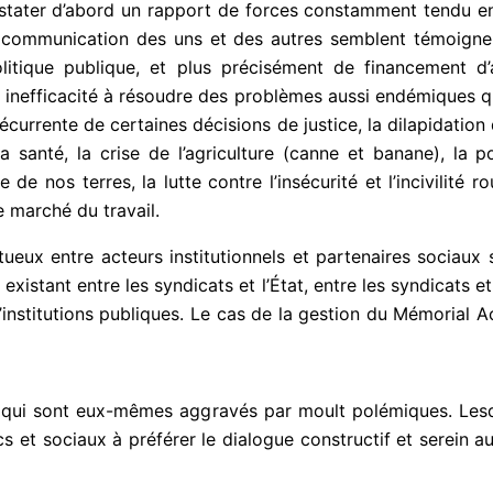
nstater d’abord un rapport de forces constamment tendu entr
s de communication des uns et des autres semblent témoign
itique publique, et plus précisément de financement d’a
inefficacité à résoudre des problèmes aussi endémiques qu
 récurrente de certaines décisions de justice, la dilapidatio
a santé, la crise de l’agriculture (canne et banane), la pol
de nos terres, la lutte contre l’insécurité et l’incivilité r
e marché du travail.
tueux entre acteurs institutionnels et partenaires sociau
xistant entre les syndicats et l’État, entre les syndicats et 
’institutions publiques. Le cas de la gestion du Mémorial A
x qui sont eux-mêmes aggravés par moult polémiques. Les
cs et sociaux à préférer le dialogue constructif et serein a