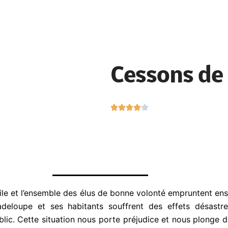
Cessons de 
N





o
t
é
4
s
u
ivile et l’ensemble des élus de bonne volonté empruntent e
r
5
uadeloupe et ses habitants souffrent des effets désastr
ic. Cette situation nous porte préjudice et nous plonge d