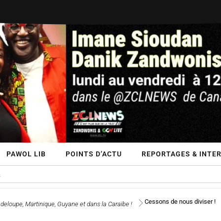
PAWOL LIB
POINTS D’ACTU
REPORTAGES & INTE
Cessons de nous diviser !
deloupe, Martinique, Guyane et dans la Caraïbe !