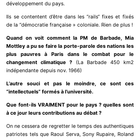
d’entre eux fragilisés et incapables d’affirmer une
position authentiquement et radicalement
Guadeloupéenne. Ils n’ont pas de vision sur
l’économie et sur le développement du pays.
Ils se contentent d’être dans les “rails“ fixes et fixés
de la “démocratie française » coloniale. Rien de
plus !
Q
uand on voit comment la PM de Barbade, Mia
Mottley a pu se faire la porte-parole des nations
les plus pauvres à Paris dans le combat pour le
changement climatique ?
(La Barbade 450 km2
indépendante depuis nov. 1966)
L
’autre souci et pas le moindre, ce sont ces
“intellectuels” formés à l’université.
Que font-ils VRAIMENT pour le pays ? quelles