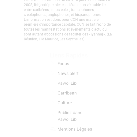
Caraïbe et les nations Créoles. Depuis sa création en
2008, l’objectif premier est d’établir un véritable lien
entre caribéens, indocréoles, francophones,
créolophones, anglophones, et hispanophones.
L’information est donc pour CCN une matière
première d’importance capitale. CCN se fait l’écho de
toutes les manifestations et évènements d'actu qui
sont autant d’occasions de faciliter des «lyannaj». (La
Réunion, l'Ile Maurice, Les Seychelles)
Liens Rapides
Focus
News alert
Pawol Lib
Carribean
Culture
Publiez dans
Pawol Lib
Mentions Légales