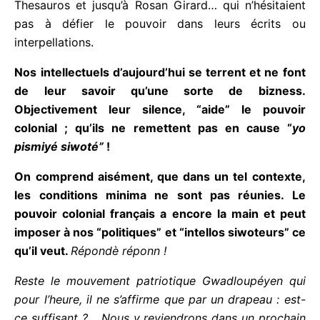
sont à ce jour leurs contributions au débat ?
On ne cessera de regretter le temps des
authentiques patriotes tels que Raoul Serva, Sony
Rupaire, Roland Thesauros et jusqu’à Rosan
Girard… qui n’hésitaient pas à défier le pouvoir
dans leurs écrits ou interpellations.
N
os intellectuels d’aujourd’hui se terrent et ne
font de leur savoir qu’une sorte de bizness.
Objectivement leur silence, “aide” le pouvoir
colonial ; qu’ils ne remettent pas en cause “
yo
pismiyé siwoté”
!
O
n comprend aisément, que dans un tel contexte,
les conditions minima ne sont pas réunies. Le
pouvoir colonial français a encore la main et peut
imposer à nos “politiques” et “intellos siwoteurs”