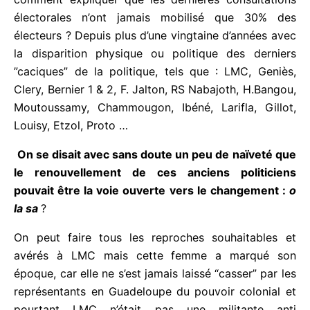
“changement”, il n’est pas sûr que ce soit pour
suivre le chemin indiqué par les élus actuels. Sinon
comment expliquer que les dernières consultations
électorales n’ont jamais mobilisé que 30% des
électeurs ? Depuis plus d’une vingtaine d’années
avec la disparition physique ou politique des
derniers ”caciques” de la politique, tels que : LMC,
Geniès, Clery, Bernier 1 & 2, F. Jalton, RS Nabajoth,
H.Bangou, Moutoussamy, Chammougon, Ibéné,
Larifla, Gillot, Louisy, Etzol, Proto …
On se disait avec sans doute un peu de naïveté
que le renouvellement de ces anciens politiciens
pouvait être la voie ouverte vers le changement :
o la sa
?
On peut faire tous les reproches souhaitables et
avérés à LMC mais cette femme a marqué son