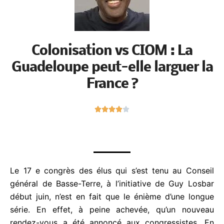
Colonisation vs CIOM : La
Guadeloupe peut-elle larguer
la France ?
N





o
t
é
4
s
Le 17 e congrès des élus qui s’est tenu au Conseil
u
général de Basse-Terre, à l’initiative de Guy Losbar
r
début juin, n’est en fait que le énième d’une longue
5
série. En effet, à peine achevée, qu’un nouveau
rendez-vous a été annoncé aux congressistes, En