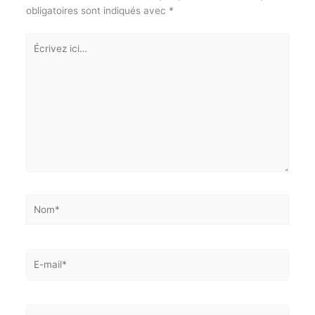
Abonnez-vous à la Newsletter pour ne rien
X
Laisser un commentaire
manquer !
Votre adresse e-mail ne sera pas publiée.
Les champs
obligatoires sont indiqués avec
*
E-mail*
Écrivez
ici…
J'accepte
l'accord de confidentialité
Nom*