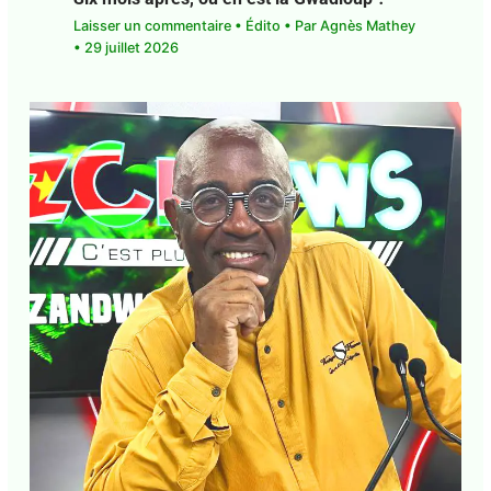
Six mois après, où en est la Gwadloup ?
Laisser un commentaire
•
Édito
• Par
Agnès
Mathey
•
29 juillet 2026