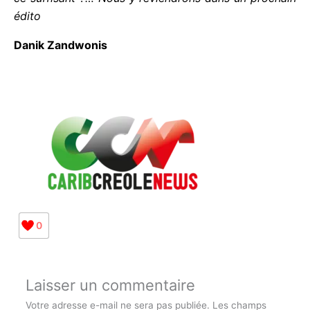
ce qu’il veut.
Répondè réponn !
Reste le mouvement patriotique Gwadloupéyen qui
pour l’heure, il ne s’affirme que par un drapeau :
est-ce suffisant ?… Nous y reviendrons dans un
prochain édito
Danik Zandwonis
0