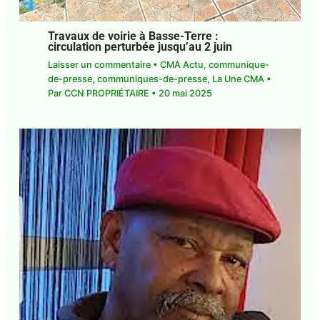
Abonnez-vous à la Newsletter pour ne rien
X
manquer !
Travaux de voirie à Basse-Terre :
circulation perturbée jusqu’au 2 juin
Laisser un commentaire
•
CMA Actu
,
E-mail*
communique-de-presse
,
communiques-de-
presse
,
La Une CMA
• Par
CCN PROPRIÉTAIRE
•
20 mai 2025
J'accepte
l'accord de confidentialité