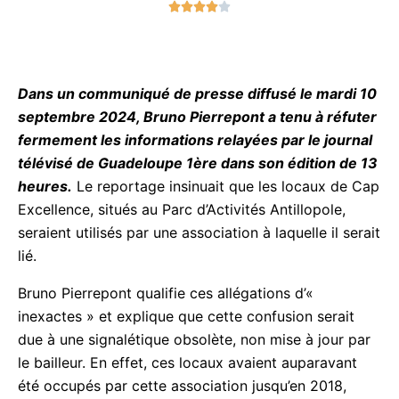
o
t
é
4
Dans un communiqué de presse diffusé le mardi
s
10 septembre 2024, Bruno Pierrepont a tenu à
u
réfuter fermement les informations relayées par
r
le journal télévisé de Guadeloupe 1ère dans son
5
édition de 13 heures.
Le reportage insinuait que
les locaux de Cap Excellence, situés au Parc
d’Activités Antillopole, seraient utilisés par une
association à laquelle il serait lié.
Bruno Pierrepont qualifie ces allégations d’«
inexactes » et explique que cette confusion serait
due à une signalétique obsolète, non mise à jour
par le bailleur. En effet, ces locaux avaient
auparavant été occupés par cette association
jusqu’en 2018, mais ce n’est plus le cas depuis