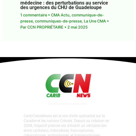
Mouvement social des internes en
médecine : des perturbations au service
des urgences du CHU de Guadeloupe
1 commentaire
•
CMA Actu
,
communique-de-
presse
,
communiques-de-presse
,
La Une CMA
•
Par
CCN PROPRIÉTAIRE
•
2 mai 2025
CaribCreoleNews est le site d’info spécialisé sur la
Caraïbe et les nations Créoles. Depuis sa création en
2008, l’objectif premier est d’établir un véritable lien