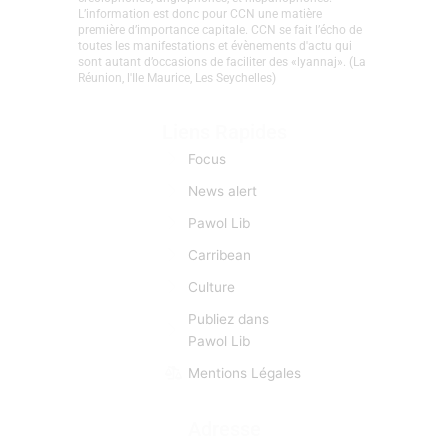
entre caribéens, indocréoles, francophones,
créolophones, anglophones, et hispanophones.
L’information est donc pour CCN une matière
première d’importance capitale. CCN se fait l’écho de
toutes les manifestations et évènements d'actu qui
sont autant d’occasions de faciliter des «lyannaj». (La
Réunion, l'Ile Maurice, Les Seychelles)
Liens Rapides
Focus
News alert
Pawol Lib
Carribean
Culture
Publiez dans
Pawol Lib
Mentions Légales