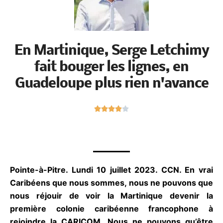
En Martinique, Serge Letchimy
fait bouger les lignes, en
Guadeloupe plus rien n'avance
N





o
t
é
4
s
Pointe-à-Pitre. Lundi 10 juillet 2023. CCN. En vrai
u
Caribéens que nous sommes, nous ne pouvons
r
que nous réjouir de voir la Martinique devenir la
5
première colonie caribéenne francophone à
rejoindre la CARICOM. Nous ne pouvons qu’être