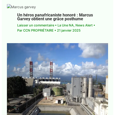
Laisser un commentaire
•
News Alert
• Par
CCN
PROPRIÉTAIRE
•
23 juin 2025
Un héros panafricaniste honoré : Marcus
Garvey obtient une grâce posthume
Laisser un commentaire
•
La Une NA
,
News Alert
• Par
CCN PROPRIÉTAIRE
•
21 janvier 2025