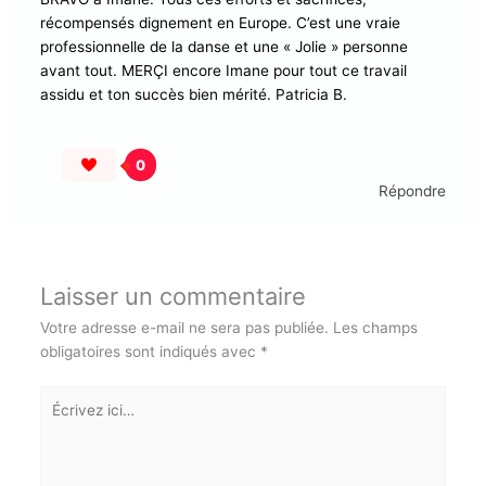
18 FÉVRIER 2024 À 5:59 PM
BRAVO à Imane. Tous ces efforts et sacrifices,
récompensés dignement en Europe. C’est une vraie
professionnelle de la danse et une « Jolie » personne
avant tout. MERÇI encore Imane pour tout ce travail
assidu et ton succès bien mérité. Patricia B.
0
Répondre
Laisser un commentaire
Abonnez-vous à la Newsletter pour ne rien
X
manquer !
Votre adresse e-mail ne sera pas publiée.
Les champs
obligatoires sont indiqués avec
*
E-mail*
Écrivez
ici…