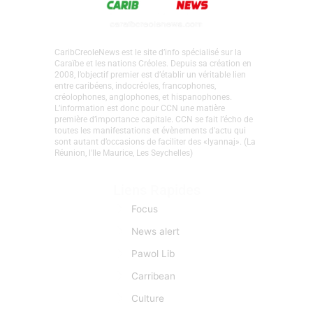
CaribCreoleNews est le site d’info spécialisé sur la
Caraïbe et les nations Créoles. Depuis sa création en
2008, l’objectif premier est d’établir un véritable lien
entre caribéens, indocréoles, francophones,
créolophones, anglophones, et hispanophones.
L’information est donc pour CCN une matière
première d’importance capitale. CCN se fait l’écho de
toutes les manifestations et évènements d'actu qui
sont autant d’occasions de faciliter des «lyannaj». (La
Réunion, l'Ile Maurice, Les Seychelles)
Liens Rapides
Focus
News alert
Pawol Lib
Carribean
Culture