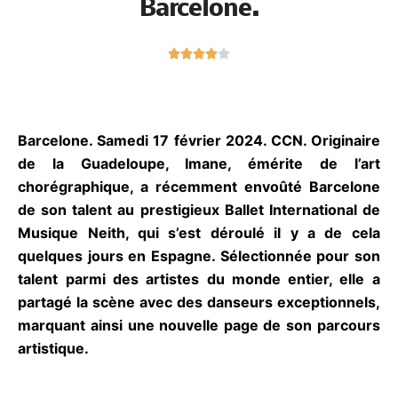
N





o
t
é
4
Barcelone. Samedi 17 février 2024. CCN.
s
Originaire de la Guadeloupe, Imane, émérite de
u
l’art chorégraphique, a récemment envoûté
r
Barcelone de son talent au prestigieux Ballet
5
International de Musique Neith, qui s’est déroulé il
y a de cela quelques jours en Espagne.
Sélectionnée pour son talent parmi des artistes
du monde entier, elle a partagé la scène avec des
danseurs exceptionnels, marquant ainsi une
nouvelle page de son parcours artistique.