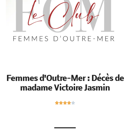
Femmes d'Outre-Mer : Décès
de madame Victoire Jasmin
N





o
t
é
4