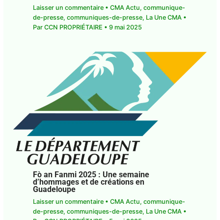
presse
,
La Une CMA
• Par
CCN PROPRIÉTAIRE
•
9
mai 2025
Fò an Fanmi 2025 : Une semaine
d’hommages et de créations en
Guadeloupe
Laisser un commentaire
•
CMA Actu
,
communique-de-presse
,
communiques-de-
presse
,
La Une CMA
• Par
CCN PROPRIÉTAIRE
•
5
mai 2025