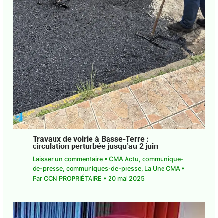
Travaux de voirie à Basse-Terre :
circulation perturbée jusqu’au 2 juin
Laisser un commentaire
•
CMA Actu
,
communique-de-presse
,
communiques-de-
presse
,
La Une CMA
• Par
CCN PROPRIÉTAIRE
•
20 mai 2025
Abonnez-vous à la Newsletter pour ne rien
X
manquer !
E-mail*