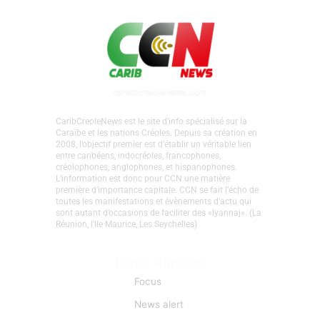
CaribCreoleNews est le site d’info spécialisé sur la
Caraïbe et les nations Créoles. Depuis sa création en
2008, l’objectif premier est d’établir un véritable lien
entre caribéens, indocréoles, francophones,
créolophones, anglophones, et hispanophones.
L’information est donc pour CCN une matière
première d’importance capitale. CCN se fait l’écho de
toutes les manifestations et évènements d'actu qui
sont autant d’occasions de faciliter des «lyannaj». (La
Réunion, l'Ile Maurice, Les Seychelles)
Liens Rapides
Focus
News alert