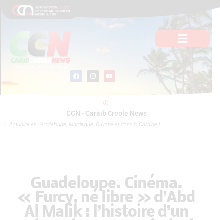
Aller
au
contenu
F
I
Y
a
n
o
c
s
u
e
t
t
b
a
u
o
g
b
o
r
e
CCN - Caraib Creole News
k
a
m
Actualité en Guadeloupe, Martinique, Guyane et dans la Caraïbe !
Guadeloupe. Cinéma.
« Furcy, né libre » d’Abd
Al Malik : l’histoire d’un