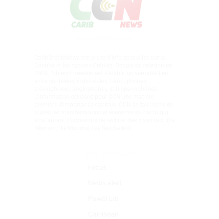
CaribCreoleNews est le site d’info spécialisé sur la
Caraïbe et les nations Créoles. Depuis sa création en
2008, l’objectif premier est d’établir un véritable lien
entre caribéens, indocréoles, francophones,
créolophones, anglophones, et hispanophones.
L’information est donc pour CCN une matière
première d’importance capitale. CCN se fait l’écho de
toutes les manifestations et évènements d'actu qui
sont autant d’occasions de faciliter des «lyannaj». (La
Réunion, l'Ile Maurice, Les Seychelles)
Liens Rapides
Focus
News alert
Pawol Lib
Carribean