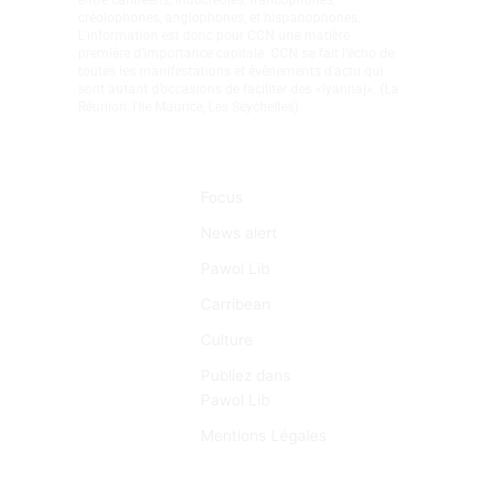
entre caribéens, indocréoles, francophones,
créolophones, anglophones, et hispanophones.
L’information est donc pour CCN une matière
première d’importance capitale. CCN se fait l’écho de
toutes les manifestations et évènements d'actu qui
sont autant d’occasions de faciliter des «lyannaj». (La
Réunion, l'Ile Maurice, Les Seychelles)
Liens Rapides
Focus
News alert
Pawol Lib
Carribean
Culture
Publiez dans
Pawol Lib
Mentions Légales
Adresse