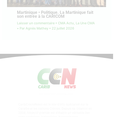
Martinique • Politique. La Martinique fait
son entrée à la CARICOM
Laisser un commentaire
•
CMA Actu
,
La Une CMA
• Par
Agnès Mathey
•
22 juillet 2026
CaribCreoleNews est le site d’info spécialisé sur la
Caraïbe et les nations Créoles. Depuis sa création en
2008, l’objectif premier est d’établir un véritable lien