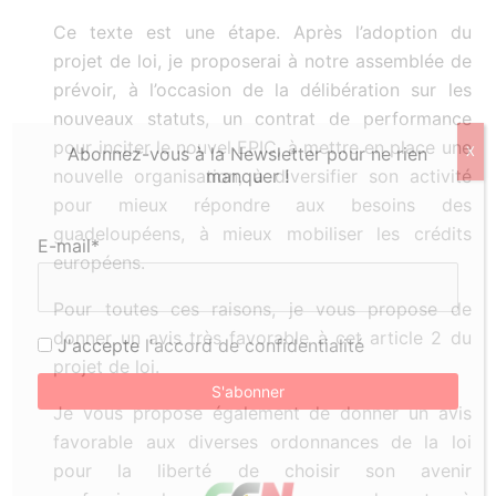
Ce texte est une étape. Après l’adoption du
projet de loi, je proposerai à notre assemblée de
prévoir, à l’occasion de la délibération sur les
nouveaux statuts, un contrat de performance
pour inciter le nouvel EPIC, à mettre en place une
Abonnez-vous à la Newsletter pour ne rien
X
nouvelle organisation, à diversifier son activité
manquer !
pour mieux répondre aux besoins des
guadeloupéens, à mieux mobiliser les crédits
E-mail*
européens.
Pour toutes ces raisons, je vous propose de
donner un avis très favorable à cet article 2 du
J'accepte
l'accord de confidentialité
projet de loi.
Je vous propose également de donner un avis
favorable aux diverses ordonnances de la loi
pour la liberté de choisir son avenir