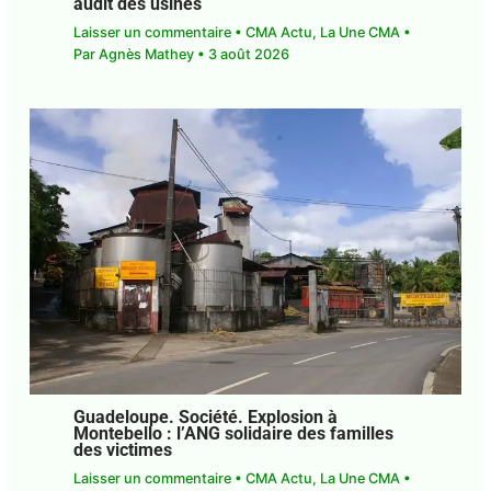
Guadeloupe. Social. Explosion à la
distillerie Montebello : l’UGTG exige un
audit des usines
Laisser un commentaire
•
CMA Actu
,
La Une CMA
• Par
Agnès Mathey
•
3 août 2026