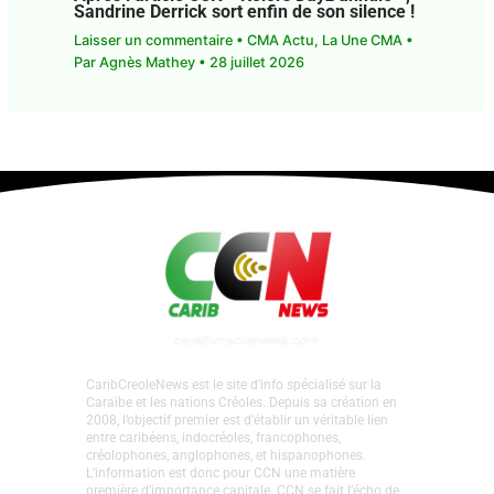
Après l’article CCN « Kolors Dayz
annulé », Sandrine Derrick sort enfin de
son silence !
Laisser un commentaire
•
CMA Actu
,
La Une CMA
• Par
Agnès Mathey
•
28 juillet 2026