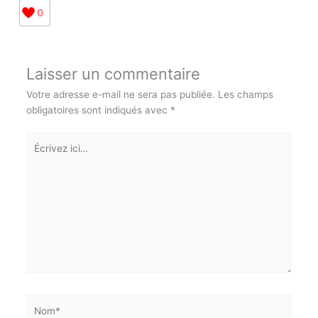
Fédération Française de Cardiologie
Info et inscription, contactez le CCAS au
0590 95 36 06
0
Abonnez-vous à la Newsletter pour ne rien
X
manquer !
Laisser un commentaire
E-mail*
Votre adresse e-mail ne sera pas publiée.
Les champs
obligatoires sont indiqués avec
*
J'accepte
l'accord de confidentialité
Écrivez
ici…