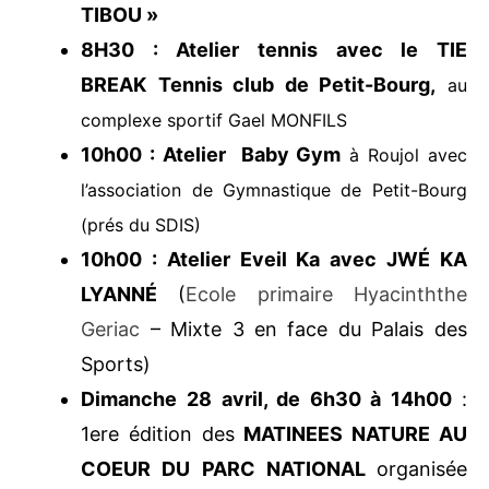
cadre de l’opération «
TI MATEN TI
MOUN TIBOU »
8H30 : Atelier tennis avec le TIE
BREAK
Tennis club de Petit-Bourg,
au
complexe sportif Gael MONFILS
10h00 : Atelier Baby Gym
à Roujol avec
l’association de Gymnastique de Petit-Bourg
(prés du SDIS)
10h00 : Atelier Eveil Ka avec JWÉ KA
LYANNÉ
(
Ecole primaire Hyacinththe
Geriac
– Mixte 3 en face du Palais des
Sports)
Dimanche 28 avril, de 6h30 à 14h00
:
1ere édition des
MATINEES NATURE AU