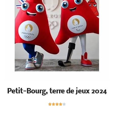
Petit-Bourg, terre de jeux 2024
N





o
t