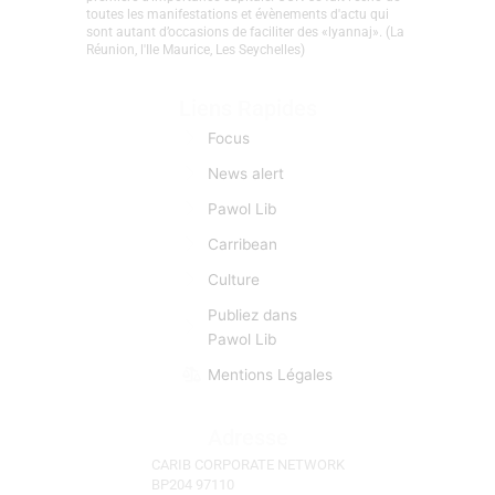
CaribCreoleNews est le site d’info spécialisé sur la
Caraïbe et les nations Créoles. Depuis sa création en
2008, l’objectif premier est d’établir un véritable lien
entre caribéens, indocréoles, francophones,
créolophones, anglophones, et hispanophones.
L’information est donc pour CCN une matière
première d’importance capitale. CCN se fait l’écho de
toutes les manifestations et évènements d'actu qui
sont autant d’occasions de faciliter des «lyannaj». (La
Réunion, l'Ile Maurice, Les Seychelles)
Liens Rapides
Focus
News alert
Pawol Lib
Carribean
Culture