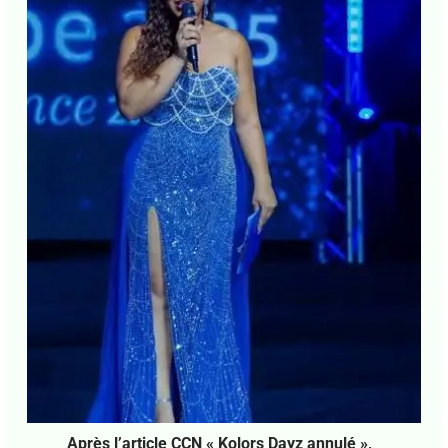
Mairie du 6e pour ses 25 ans
Laisser un commentaire
•
CMA Actu
,
La Une CMA
• Par
Agnès Mathey
•
29 juillet 2026