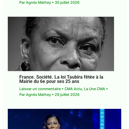
Guadeloupe. Société. Explosion à
Montebello : l’ANG solidaire des familles
des victimes
Laisser un commentaire
•
CMA Actu
,
La Une CMA
• Par
Agnès Mathey
•
30 juillet 2026
France. Société. La loi Taubira fêtée à la