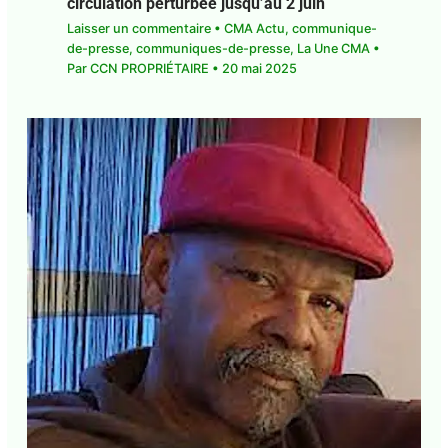
Laisser un commentaire
•
CMA Actu
,
communique-de-presse
,
communiques-de-
presse
,
La Une CMA
• Par
CCN PROPRIÉTAIRE
•
E-mail*
20 mai 2025
J'accepte
l'accord de confidentialité