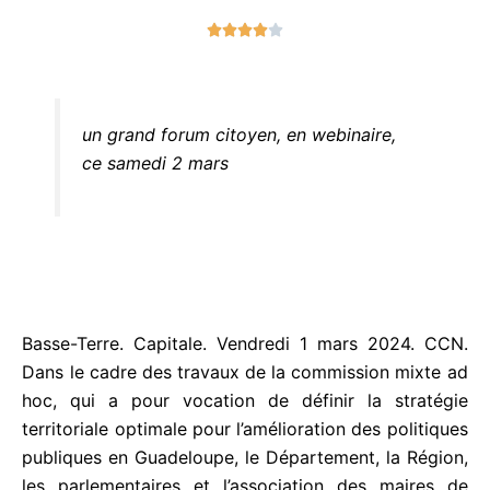
N





o
t
é
4
un grand forum citoyen, en webinaire,
s
ce samedi 2 mars
u
r
5
Basse-Terre. Capitale. Vendredi 1 mars 2024. CCN.
Dans le cadre des travaux de la commission mixte
ad hoc, qui a pour vocation de définir la stratégie
territoriale optimale pour l’amélioration des
politiques publiques en Guadeloupe, le
Département, la Région, les parlementaires et