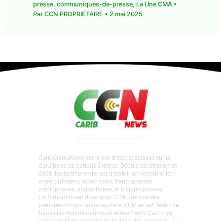
1 commentaire
•
CMA Actu
,
communique-de-
presse
,
communiques-de-presse
,
La Une CMA
•
Par
CCN PROPRIÉTAIRE
•
2 mai 2025
CaribCreoleNews est le site d’info spécialisé sur la
Caraïbe et les nations Créoles. Depuis sa création en
2008, l’objectif premier est d’établir un véritable lien
entre caribéens, indocréoles, francophones,
créolophones, anglophones, et hispanophones.
L’information est donc pour CCN une matière
première d’importance capitale. CCN se fait l’écho de