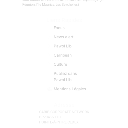
toutes les manifestations et évènements d'actu qui
sont autant d’occasions de faciliter des «lyannaj». (La
Réunion, l'Ile Maurice, Les Seychelles)
Liens Rapides
Focus
News alert
Pawol Lib
Carribean
Culture
Publiez dans
Pawol Lib
Mentions Légales
Adresse
CARIB CORPORATE NETWORK
BP204 97110
POINTE-À-PITRE CEDEX