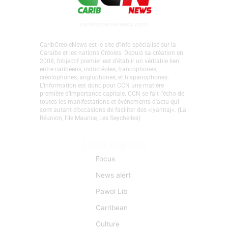
CaribCreoleNews est le site d’info spécialisé sur la
Caraïbe et les nations Créoles. Depuis sa création en
2008, l’objectif premier est d’établir un véritable lien
entre caribéens, indocréoles, francophones,
créolophones, anglophones, et hispanophones.
L’information est donc pour CCN une matière
première d’importance capitale. CCN se fait l’écho de
toutes les manifestations et évènements d'actu qui
sont autant d’occasions de faciliter des «lyannaj». (La
Réunion, l'Ile Maurice, Les Seychelles)
Liens Rapides
Focus
News alert
Pawol Lib
Carribean
Culture