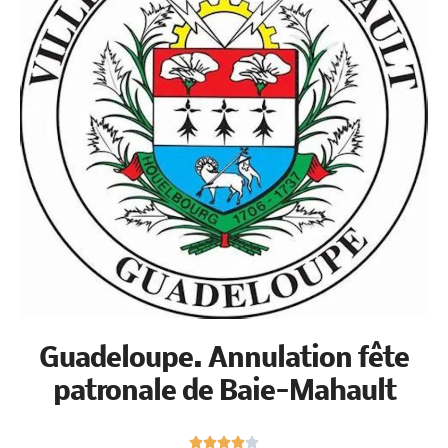
Guadeloupe. Annulation fête
patronale de Baie-Mahault
N





o