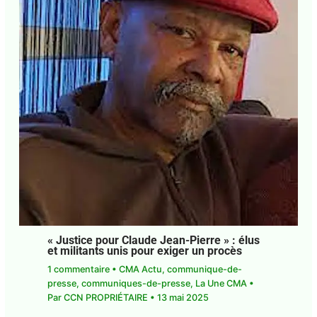
E-mail*
J'accepte
l'accord de confidentialité
« Justice pour Claude Jean-Pierre » : élus
et militants unis pour exiger un procès
1 commentaire
•
CMA Actu
,
communique-de-
presse
,
communiques-de-presse
,
La Une CMA
•
Par
CCN PROPRIÉTAIRE
•
13 mai 2025