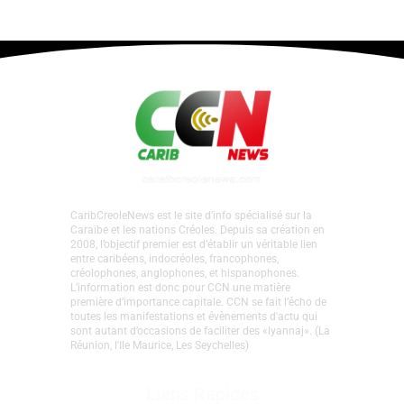
CaribCreoleNews est le site d’info spécialisé sur la
Caraïbe et les nations Créoles. Depuis sa création en
2008, l’objectif premier est d’établir un véritable lien
entre caribéens, indocréoles, francophones,
créolophones, anglophones, et hispanophones.
L’information est donc pour CCN une matière
première d’importance capitale. CCN se fait l’écho de
toutes les manifestations et évènements d'actu qui
sont autant d’occasions de faciliter des «lyannaj». (La
Réunion, l'Ile Maurice, Les Seychelles)
Liens Rapides