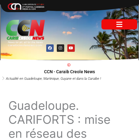
Aller
au
contenu
F
I
Y
a
n
o
c
s
u
e
t
t
b
a
u
o
g
b
o
r
e
CCN - Caraib Creole News
k
a
m
Actualité en Guadeloupe, Martinique, Guyane et dans la Caraïbe !
Guadeloupe.
CARIFORTS : mise
en réseau des