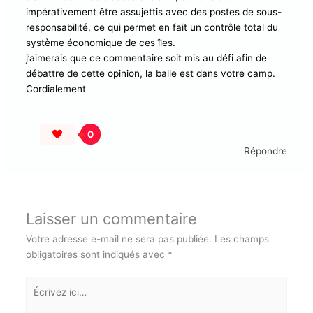
remplacement, surtout pour les postes à responsabilité,
qui est systématiquement remplacée par ces Français
blancs de France, ce qui contribue malheureusement à
l’incapacité des Antillais à s’élever dans les classes
sociales, donc ils doivent impérativement être
assujettis avec des postes de sous-responsabilité, ce
qui permet en fait un contrôle total du système
économique de ces îles.
j’aimerais que ce commentaire soit mis au défi afin de
débattre de cette opinion, la balle est dans votre camp.
Cordialement
0
Répondre
Laisser un commentaire
Votre adresse e-mail ne sera pas publiée.
Les champs