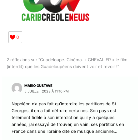
0
Abonnez-vous à la Newsletter pour ne rien
X
2 réflexions sur “Guadeloupe. Cinéma. « CHEVALIER » le film
manquer !
(interdit) que les Guadeloupéens doivent voir et revoir !”
E-mail*
MARIO GUSTAVE
5 JUILLET 2023 À 11:10 PM
Napoléon n’a pas fait qu’interdire les partitions de St.
J'accepte
l'accord de confidentialité
Georges, il en a fait détruire certaines. Son pays est