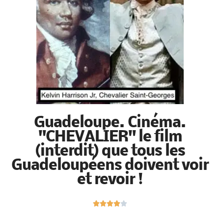
Guadeloupe. Cinéma.
"CHEVALIER" le film
(interdit) que tous les
Guadeloupéens doivent
voir et revoir !
N





o