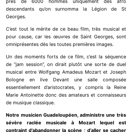
Louis Delgrès, c’est le 1er Afro descendant colonel
de l’armée française. Il créera même après la
révolution française une armée de près de 6000
hommes uniquement des afro descendants qu’on
surnomma la Légion de St Georges.
C’est tout le mérite de ce beau film, très musical et
pour cause, car les œuvres de Saint Georges, sont
omniprésentes dès les toutes premières images.
Un des moments forts de ce film, c’est la séquence
de “jam session”, on dirait plutôt une sorte de duel
musical entre Wolfgang Amadeus Mozart et
Joseph Bologne en live Devant une salle composée
essentiellement d’aristocrates, y compris la Reine
Marie Antoinette donc des amateurs et
connaisseurs de musique classique.
Notre musicien Guadeloupéen, administre une