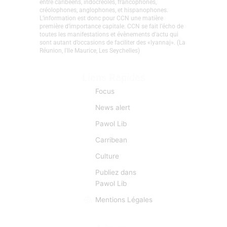
CaribCreoleNews est le site d’info spécialisé sur la
Caraïbe et les nations Créoles. Depuis sa création en
2008, l’objectif premier est d’établir un véritable lien
entre caribéens, indocréoles, francophones,
créolophones, anglophones, et hispanophones.
L’information est donc pour CCN une matière
première d’importance capitale. CCN se fait l’écho de
toutes les manifestations et évènements d'actu qui
sont autant d’occasions de faciliter des «lyannaj». (La
Réunion, l'Ile Maurice, Les Seychelles)
Liens Rapides
Focus
News alert
Pawol Lib
Carribean
Culture
Publiez dans
Pawol Lib
Mentions Légales