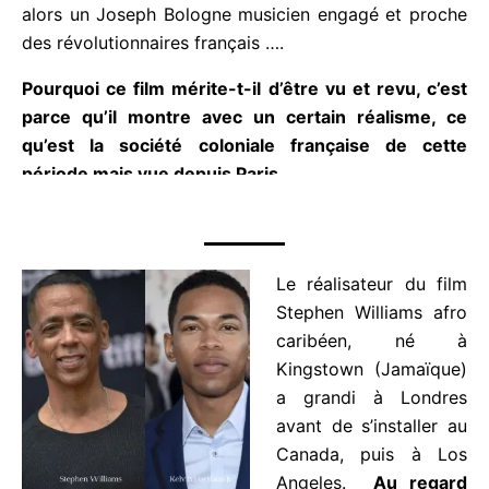
pas des conflits conjugaux. Il en sera ainsi jusqu’à
la Révolution Française de 1789. Le film nous
montre alors un Joseph Bologne musicien engagé
et proche des révolutionnaires français ….
Pourquoi ce film mérite-t-il d’être vu et revu, c’est
parce qu’il montre avec un certain réalisme,
ce
qu’est la société coloniale française de cette
période mais vue depuis Paris.
Le réalisateur du film
Stephen Williams
afro caribéen, né à
Kingstown
(Jamaïque) a grandi
à Londres avant de