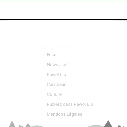
Liens Rapides
Focus
News alert
Pawol Lib
Carribean
Culture
Publiez dans Pawol Lib
Mentions Légales