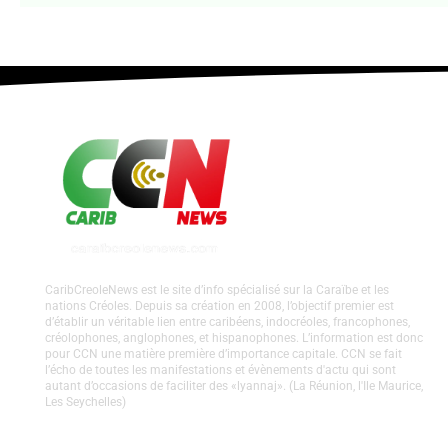
CaribCreoleNews est le site d’info spécialisé sur la Caraïbe et les
nations Créoles. Depuis sa création en 2008, l’objectif premier est
d’établir un véritable lien entre caribéens, indocréoles, francophones,
créolophones, anglophones, et hispanophones. L’information est donc
pour CCN une matière première d’importance capitale. CCN se fait
l’écho de toutes les manifestations et évènements d'actu qui sont
autant d’occasions de faciliter des «lyannaj». (La Réunion, l'Ile Maurice,
Les Seychelles)