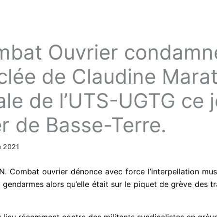
mbat Ouvrier condamn
sclée de Claudine Mara
ale de l’UTS-UGTG ce j
er de Basse-Terre.
e 2021
N. Combat ouvrier dénonce avec force l’interpellation mus
ndarmes alors qu’elle était sur le piquet de grève des tra
u lieu récemment contre des militants syndicalistes en grève