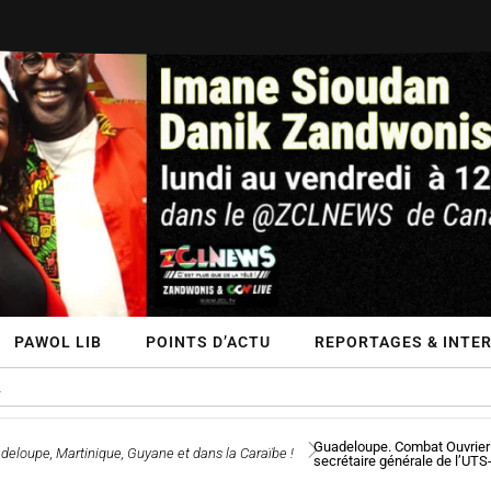
PAWOL LIB
POINTS D’ACTU
REPORTAGES & INTE
Guadeloupe. Combat Ouvrier
deloupe, Martinique, Guyane et dans la Caraïbe !
secrétaire générale de l’UTS