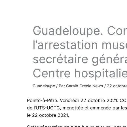
Guadeloupe. Co
l’arrestation mu
secrétaire génér
Centre hospitali
Guadeloupe
/ Par
Caraib Creole News
/
22 octobr
Pointe-à-Pitre. Vendredi 22 octobre 2021. CC
de l’UTS-UGTG, menottée et emmenée par les ge
le 22 octobre 2021.
Cette répression s’ajoute à plusieurs qui ont e