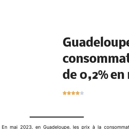
Guadeloupe.
consommati
de 0,2% en
N





o
t
é
4
.
En mai 2023, en Guadeloupe, les prix à la consommat
s