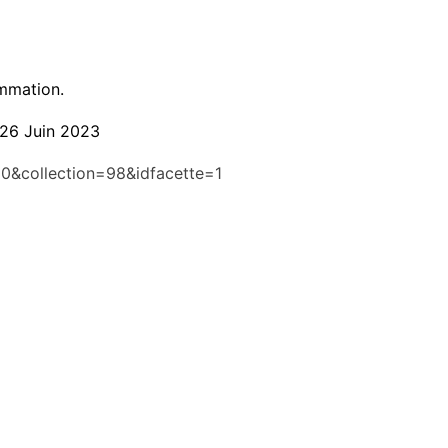
ommation.
u 26 Juin 2023
t=0&collection=98&idfacette=1