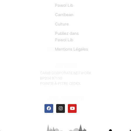
Liens Rapides
Focus
News alert
Pawol Lib
Carribean
Culture
Publiez dans
Pawol Lib
Mentions Légales
Adresse
CARIB CORPORATE NETWORK
BP204 97110
POINTE-À-PITRE CEDEX
Nos Réseaux