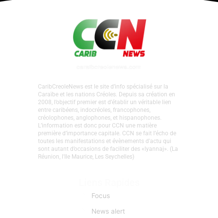
CaribCreoleNews est le site d’info spécialisé sur la
Caraïbe et les nations Créoles. Depuis sa création en
2008, l’objectif premier est d’établir un véritable lien
entre caribéens, indocréoles, francophones,
créolophones, anglophones, et hispanophones.
L’information est donc pour CCN une matière
première d’importance capitale. CCN se fait l’écho de
toutes les manifestations et évènements d'actu qui
sont autant d’occasions de faciliter des «lyannaj». (La
Réunion, l'Ile Maurice, Les Seychelles)