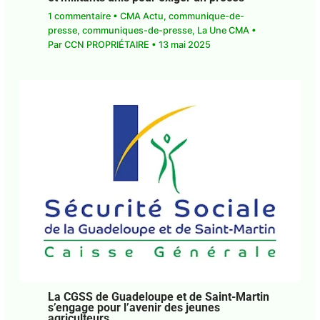
« Justice pour Claude Jean-Pierre » : élus
et militants unis pour exiger un procès
1 commentaire
•
CMA Actu
,
communique-de-
presse
,
communiques-de-presse
,
La Une CMA
•
Par
CCN PROPRIÉTAIRE
•
13 mai 2025