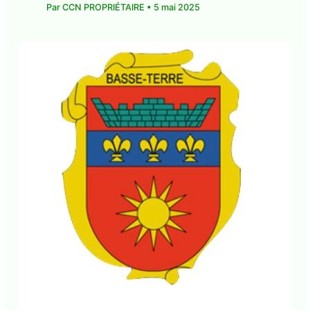
Guadeloupe
Laisser un commentaire
•
CMA Actu
,
communique-de-presse
,
communiques-de-
presse
,
La Une CMA
• Par
CCN PROPRIÉTAIRE
•
5
mai 2025