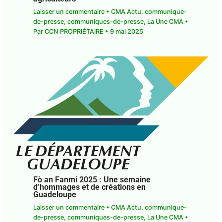
La CGSS de Guadeloupe et de Saint-
Martin s’engage pour l’avenir des jeunes
agriculteurs
Laisser un commentaire
•
CMA Actu
,
communique-de-presse
,
communiques-de-
presse
,
La Une CMA
• Par
CCN PROPRIÉTAIRE
•
9
mai 2025
Fò an Fanmi 2025 : Une semaine
d’hommages et de créations en