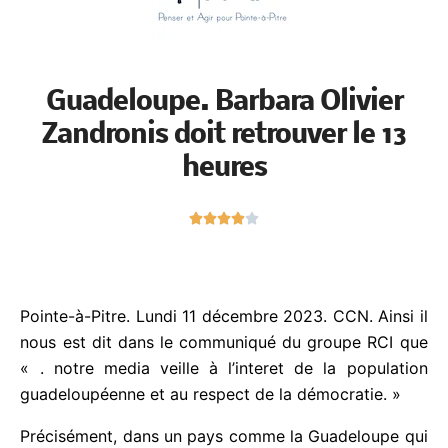
Guadeloupe. Barbara Olivier
Zandronis doit retrouver le 13
heures
N





o
t
é
4
Pointe-à-Pitre. Lundi 11 décembre 2023. CCN. Ainsi
s
il nous est dit dans le communiqué du groupe RCI
u
que « . notre media veille à l’interet de la
r
population guadeloupéenne et au respect de la
5
démocratie. »