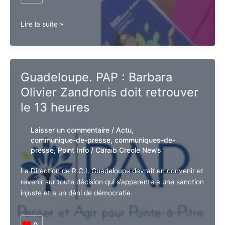
0
Analyse.
Lire la suite »
Pourquoi
le
communiqué
de
Guadeloupe. PAP : Barbara
RCI
Olivier Zandronis doit
ne
peut
retrouver le 13 heures
pas
enterrer
Laisser un commentaire
/
Actu
,
l’affaire
communique-de-presse
,
communiques-
Barbara/Bardella
de-presse
,
Point Info
/
Caraib Creole
News
La Direction de R.C.I. Guadeloupe devrait en convenir
et revenir sur toute décision qui s’apparente a une
sanction injuste et a un déni de démocratie.