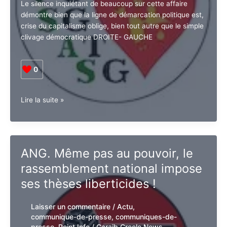
Laisser un commentaire
/
Actu
,
O.
communique-de-presse
,
communiques-
Zandronis
de-presse
,
Point Info
/
Caraib Creole
News
Le silence inquiétant de beaucoup sur cette affaire
démontre bien que la ligne de démarcation politique
est, crise du capitalisme oblige, bien tout autre que le
simple clivage démocratique DROITE- GAUCHE
0
Guadeloupe.
Lire la suite »
La
FSAS-
CGTG
:
ANG. Même pas au pouvoir, le
Soutien
rassemblement national
à
Barbara