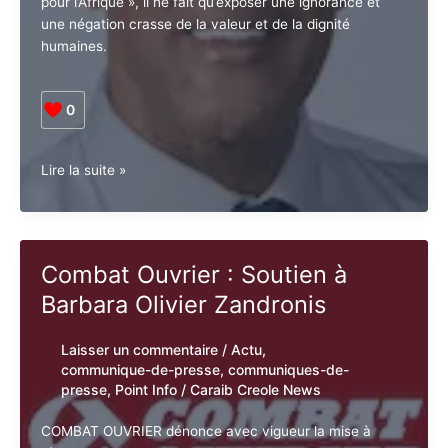
« L’Europe ne peut pas devenir une auberge cinq
étoiles pour l’Afrique », il ne fait qu’exposer une
J'accepte
l'accord de confidentialité
ignorance et une négation crasse de la valeur et de la
dignité humaines.
0
Martinique.
Lire la suite »
RCI
se
doit
de
Combat Ouvrier : Soutien à
restituer
Barbara Olivier Zandronis
à
Barbara
Olivier
Laisser un commentaire
/
Actu
,
Zandronis
communique-de-presse
,
communiques-
son
de-presse
,
Point Info
/
Caraib Creole
News