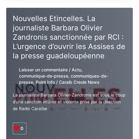
journaliste
en
Nouvelles Etincelles. La
Radio
journaliste Barbara Olivier
Coloniale
Identifiée
Zandronis sanctionnée par RCI
: L’urgence d’ouvrir les Assises
de la presse guadeloupéenne
Laisser un commentaire
/
Actu
,
communique-de-presse
,
communiques-
de-presse
,
Point Info
/
Caraib Creole
News
La journaliste Barbara Olivier-Zandronis est sous le
coup d’une sanction infâme et violente prise par la
direction de Radio Caraïbe
0