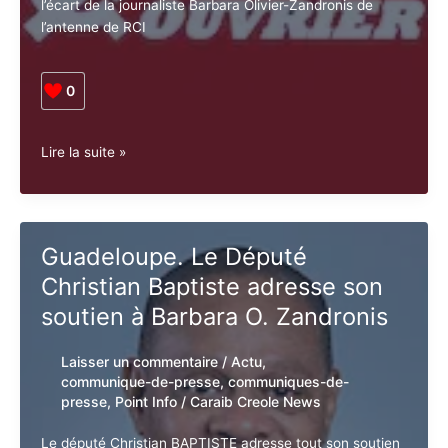
honneur
et
COMBAT OUVRIER dénonce avec vigueur la mise à
sa
l’écart de la journaliste Barbara Olivier-Zandronis de
dignité
l’antenne de RCI
0
Combat
Lire la suite »
Ouvrier
:
Soutien
à
Guadeloupe. Le Député
Barbara
Christian Baptiste adresse son
Olivier
Zandronis
soutien à Barbara O. Zandronis
Laisser un commentaire
/
Actu
,
communique-de-presse
,
communiques-