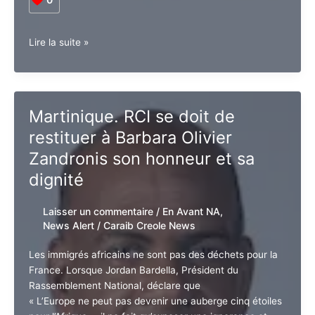
0
Guadeloupe.
Lire la suite »
PAP
:
Barbara
Olivier
Martinique. RCI se doit de
Zandronis
restituer à Barbara Olivier
doit
retrouver
Zandronis son honneur et sa
le
dignité
13
heures
Abonnez-vous à la Newsletter pour ne rien
X
Laisser un commentaire
/
En Avant NA
,
manquer !
News Alert
/
Caraib Creole News
Les immigrés africains ne sont pas des déchets pour
E-mail*
la France. Lorsque Jordan Bardella, Président du
Rassemblement National, déclare que