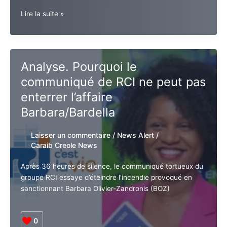
Nouvelles
Lire la suite »
Etincelles.
La
journaliste
Barbara
Analyse. Pourquoi le
Olivier
communiqué de RCI ne peut
Zandronis
sanctionnée
pas enterrer l’affaire
par
Barbara/Bardella
RCI
:
Laisser un commentaire
/
News Alert
/
L’urgence
Caraib Creole News
d’ouvrir
les
Après 36 heures de silence, le communiqué tortueux
Assises
du groupe RCI essaye d’éteindre l’incendie provoqué
de
en sanctionnant Barbara Olivier-Zandronis (BOZ)
la
presse
guadeloupéenne