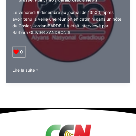
impose ses thèses liberticides
Olivier
!
Zandronis
Laisser un commentaire
/
Actu
,
communique-de-presse
,
communiques-
de-presse
,
Point Info
/
Caraib Creole
News
Le vendredi 8 décembre au journal de 13h00, après
avoir tenu la veille une réunion en catimini dans un
hôtel du Gosier, Jordan BARDELLA était interviewé
par Barbara OLIVIER ZANDRONIS
0
ANG.
Lire la suite »
Même
pas
au