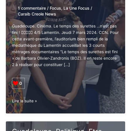
1 commentaire
/
Focus
,
La Une Focus
/
Caraib Creole News
Guadeloupe. Cinéma. Le temps des surettes …n’est
pas fini !  4/5 Lamentin. Jeudi 7 mars 2024.
CCN. Pour cette avant-première, l’auditorium bien
rempli de la médiathèque du Lamentin accueillait les 3
courts métrages documentaires “Le temps des
surettes est fini » de Barbara Olivier-Zandronis (BOZ).
Il en reste encore 2 à réaliser pour constituer […]
0
Guadeloupe.
Lire la suite »
Le
temps
des
surettes…
Guadeloupe. Politique. Etre