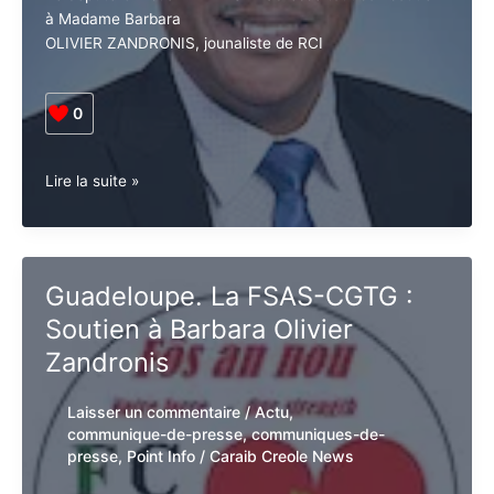
de-presse
,
Point Info
/
Caraib Creole
News
Le député Christian BAPTISTE adresse tout son
soutien à Madame Barbara
OLIVIER ZANDRONIS, jounaliste de RCI
0
Guadeloupe.
Lire la suite »
Le
Député
Christian
Baptiste
Guadeloupe. La FSAS-CGTG :
adresse
Soutien à Barbara Olivier
son
soutien
Zandronis
à
Barbara