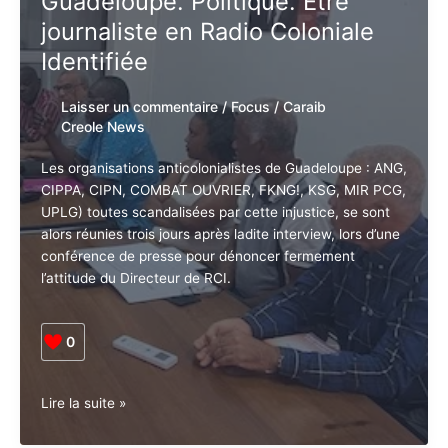
n’est
journaliste en Radio Coloniale
pas
fini
Identifiée
!
Laisser un commentaire
/
Focus
/
Caraib
Creole News
Les organisations anticolonialistes de Guadeloupe :
ANG, CIPPA, CIPN, COMBAT OUVRIER, FKNG!, KSG,
MIR PCG, UPLG) toutes scandalisées par cette
injustice, se sont alors réunies trois jours après ladite
interview, lors d’une conférence de presse pour
dénoncer fermement l’attitude du Directeur de RCI.
0
Guadeloupe.
Lire la suite »
Politique.
Etre