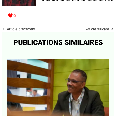
librement et loyalement dans un grand « BIK A PEP
GWADLOUP »
pour construire ensemble le projet du
pays Gwadloup et la force politique unie pour le
porter devant le pays ».
Christian CELESTE
Membre du Bureau politique du
PCG
0
←
Article précédent
Article suivant
→
PUBLICATIONS SIMILAIRES