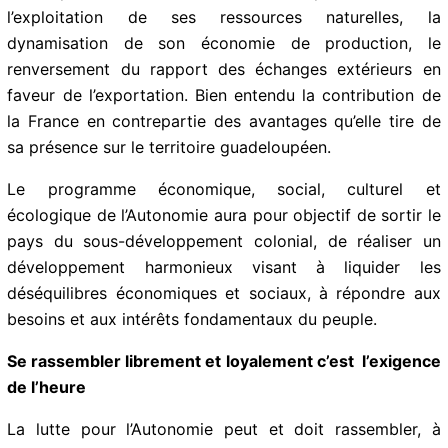
des libertés publiques.Elle sera assistée d’un Conseil
Economique Social, de la Culture, de l’Education et de
l’environnement.
Abonnez-vous à la Newsletter pour ne rien
X
manquer !
Le Budget de la Collectivité Autonome sera alimenté
par les impôts directs et indirects, le produit tiré de
E-mail*
l’exploitation de ses ressources naturelles, la
dynamisation de son économie de production, le
renversement du rapport des échanges extérieurs en
faveur de l’exportation. Bien entendu la contribution de
J'accepte
l'accord de confidentialité
la France en contrepartie des avantages qu’elle tire de
sa présence sur le territoire guadeloupéen.
Le programme économique, social, culturel et
écologique de l’Autonomie aura pour objectif de sortir
le pays du sous-développement colonial, de réaliser un
développement harmonieux visant à liquider les
déséquilibres économiques et sociaux, à répondre aux