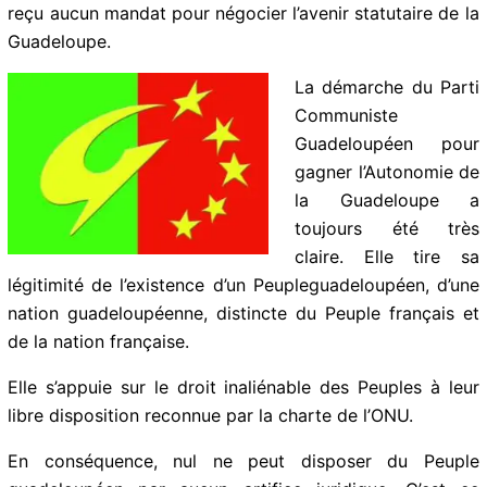
Les Guadeloupéens doivent éviter ce piège. L’intérêt
supérieur du pays commande de refuser le chantage
du pouvoir colonial et les manœuvres des élus qui
n’ont reçu aucun mandat pour négocier l’avenir
statutaire de la Guadeloupe.
La démarche du
Parti Communiste
Guadeloupéen pour
gagner l’Autonomie
de la Guadeloupe a
toujours été très
claire. Elle tire sa
légitimité de l’existence d’un Peupleguadeloupéen,
d’une nation guadeloupéenne, distincte du Peuple
français et de la nation française.
Elle s’appuie sur le droit inaliénable des Peuples à leur