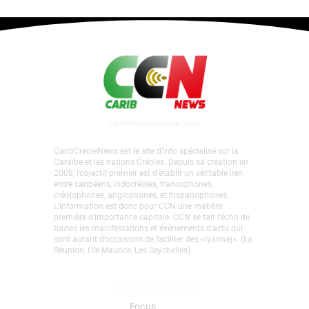
CaribCreoleNews est le site d’info spécialisé sur la
Caraïbe et les nations Créoles. Depuis sa création en
2008, l’objectif premier est d’établir un véritable lien
entre caribéens, indocréoles, francophones,
créolophones, anglophones, et hispanophones.
L’information est donc pour CCN une matière
première d’importance capitale. CCN se fait l’écho de
toutes les manifestations et évènements d'actu qui
sont autant d’occasions de faciliter des «lyannaj». (La
Réunion, l'Ile Maurice, Les Seychelles)
Liens Rapides