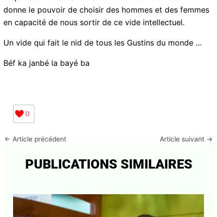
Une faiblesse dont nous portons une forte part de
responsabilité car au final notre bulletin de vote nous
donne le pouvoir de choisir des hommes et des
femmes en capacité de nous sortir de ce vide
intellectuel.
Abonnez-vous à la Newsletter pour ne rien
X
Un vide qui fait le nid de tous les Gustins du monde …
manquer !
Béf ka janbé la bayé ba
E-mail*
0
J'accepte
l'accord de confidentialité
←
Article précédent
Article suivant
→
PUBLICATIONS SIMILAIRES