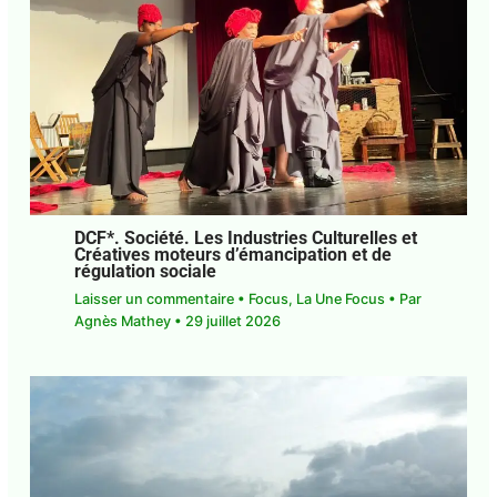
DCF*. Société. Les Industries Culturelles
et Créatives moteurs d’émancipation et
de régulation sociale
Laisser un commentaire
•
Focus
,
La Une Focus
•
Par
Agnès Mathey
•
29 juillet 2026