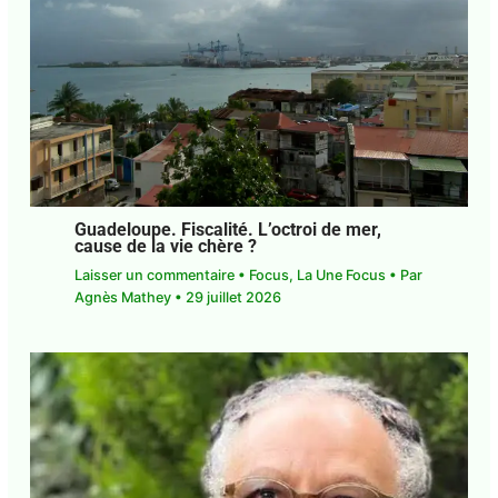
Guadeloupe. Fiscalité. L’octroi de mer,
cause de la vie chère ?
Laisser un commentaire
•
Focus
,
La Une Focus
•
Par
Agnès Mathey
•
29 juillet 2026