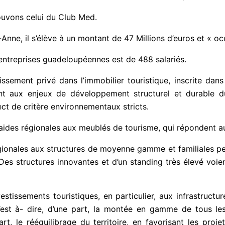
rouvons celui du Club Med.
-Anne, il s’élève à un montant de 47 Millions d’euros et « o
ntreprises guadeloupéennes est de 488 salariés.
issement privé dans l’immobilier touristique, inscrite dan
 aux enjeux de développement structurel et durable du 
ect de critère environnementaux stricts.
ides régionales aux meublés de tourisme, qui répondent au
 régionales aux structures de moyenne gamme et familiales pe
es structures innovantes et d’un standing très élevé voient a
vestissements touristiques, en particulier, aux infrastructu
’est à- dire, d’une part, la montée en gamme de tous le
t, le rééquilibrage du territoire, en favorisant les projet