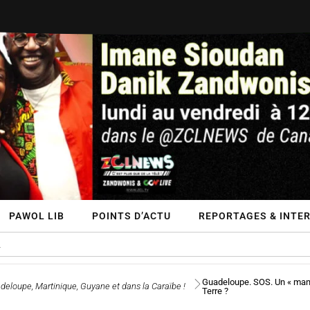
PAWOL LIB
POINTS D’ACTU
REPORTAGES & INTE
Guadeloupe. SOS. Un « mana
deloupe, Martinique, Guyane et dans la Caraïbe !
Terre ?