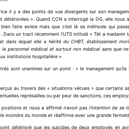
trice il y a des points de vue divergents sur son manageme
nt détériorées ». Quand CCN a interrogé la DG, elle nous 
 bien faire existe mais que c’est là sa méthode qui pas
»
. Dans un tract récemment l’UTS intitulé « Tèt a madanm la 
tat dans lequel elle a hérité du CHBT, établissement mor
 le personnel médical et surtout non médical sans que ne 
ux institutions hospitalière »
és sont unanimes sur un point : « le management qu’ils su
çus au travers des « situations vécues » que certains sal
ventuelles représailles ou par peur de sanctions, ces emplo
 positions et nous a affirmé
n’avoir pas l’intention de
se l
as le moindre du monde et réaffirme avec une grande ferme
 point détérioré que les suicides de deux employés en av