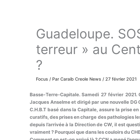
Guadeloupe. SO
terreur » au Cen
?
Focus
/ Par
Caraib Creole News
/
27 février 2021
Basse-Terre-Capitale. Samedi 27 février 2021. 
Jacques Anselme et dirigé par une nouvelle DG C
C.H.B.T basé dans la Capitale, assure la prise e
curatifs, des prises en charge des pathologies l
depuis l’arrivée à la Direction de CW, il est qu
vraiment ? Pourquoi que dans les couloirs du CHBT
Comment en est-on arrivé là ? CCN a mené l’enqu