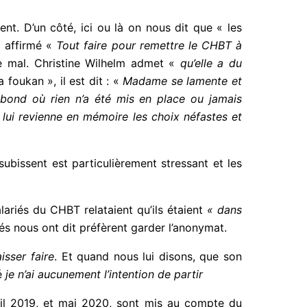
nt. D’un côté, ici ou là on nous dit que « les
a affirmé «
Tout faire pour
remettre le CHBT à
se mal. Christine Wilhelm admet «
qu’elle a du
foukan », il est dit : «
Madame se lamente et
ibond où rien n’a été mis en place ou jamais
lui revienne en mémoire les choix néfastes et
bissent est particulièrement stressant et les
ariés du CHBT relataient qu’ils étaient
« dans
yés nous ont dit préfèrent garder l’anonymat.
aisser faire
. Et quand nous lui disons, que son
té
je n’ai aucunement l’intention de partir
ril 2019, et mai 2020, sont mis au compte du