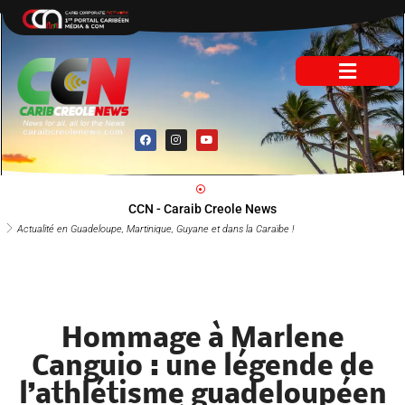
Aller
au
contenu
F
I
Y
a
n
o
c
s
u
e
t
t
b
a
u
o
g
b
o
r
e
CCN - Caraib Creole News
k
a
m
Actualité en Guadeloupe, Martinique, Guyane et dans la Caraïbe !
Hommage à Marlene
Canguio : une légende de
l’athlétisme