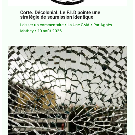
Corte. Décolonial. Le F.I.D pointe une
stratégie de soumission identique
Laisser un commentaire
•
La Une CMA
• Par
Agnès Mathey
•
10 août 2026
Abonnez-vous à la Newsletter pour ne rien
X
manquer !
E-mail*
J'accepte
l'accord de confidentialité