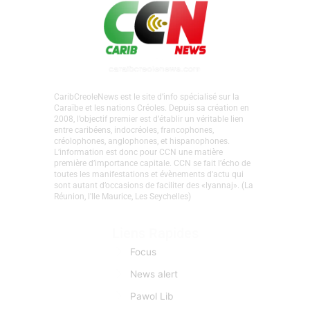
CaribCreoleNews est le site d’info spécialisé sur la
Caraïbe et les nations Créoles. Depuis sa création en
2008, l’objectif premier est d’établir un véritable lien
entre caribéens, indocréoles, francophones,
créolophones, anglophones, et hispanophones.
L’information est donc pour CCN une matière
première d’importance capitale. CCN se fait l’écho de
toutes les manifestations et évènements d'actu qui
sont autant d’occasions de faciliter des «lyannaj». (La
Réunion, l'Ile Maurice, Les Seychelles)
Liens Rapides
Focus
News alert
Pawol Lib