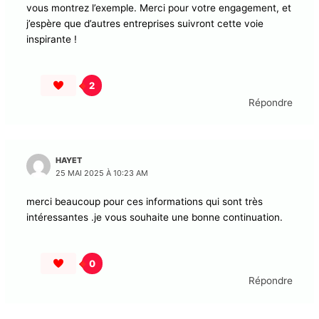
réduire son empreinte écologique. Cela me donne
encore plus envie de soutenir vos produits, car je
partage ces valeurs. Chaque effort compte pour
protéger notre planète, et vous montrez l’exemple.
Merci pour votre engagement, et j’espère que d’autres
entreprises suivront cette voie inspirante !
2
Répondre
HAYET
25 MAI 2025 À 10:23 AM
merci beaucoup pour ces informations qui sont très
intéressantes .je vous souhaite une bonne
continuation.