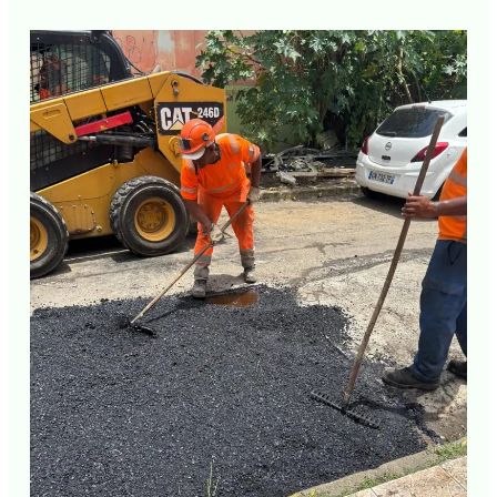
←
Article précédent
Article suivant
→
J'accepte
l'accord de confidentialité
PUBLICATIONS SIMILAIRES