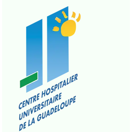
communique-de-presse
,
communiques-de-
presse
,
La Une CMA
• Par
CCN PROPRIÉTAIRE
•
2
mai 2025