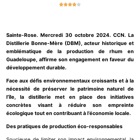





o
t
é
4
Sainte-Rose. Mercredi 30 octobre 2024. CCN. La
s
Distillerie Bonne-Mère (DBM), acteur historique
u
et emblématique de la production
de rhum en
r
Guadeloupe, affirme son engagement en faveur
5
du développement durable.
Face aux défis environnementaux croissants et à
la nécessité de préserver le patrimoine
naturel de
l’île, la distillerie met en place des initiatives
concrètes visant à réduire son
empreinte
écologique tout en contribuant à l’économie
locale.
Des pratiques de production éco-responsables