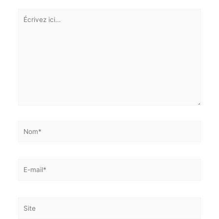
Votre adresse e-mail ne sera pas publiée.
Les champs
E-mail*
obligatoires sont indiqués avec
*
Écrivez
ici…
J'accepte
l'accord de confidentialité
Nom*
E-
mail*