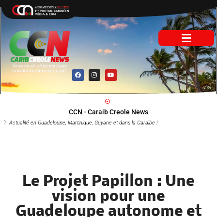
Aller
au
contenu
F
I
Y
a
n
o
c
s
u
e
t
t
b
a
u
o
g
b
o
r
e
CCN - Caraib Creole News
k
a
m
Actualité en Guadeloupe, Martinique, Guyane et dans la Caraïbe !
Le Projet Papillon : Une
vision pour une
Guadeloupe autonome et