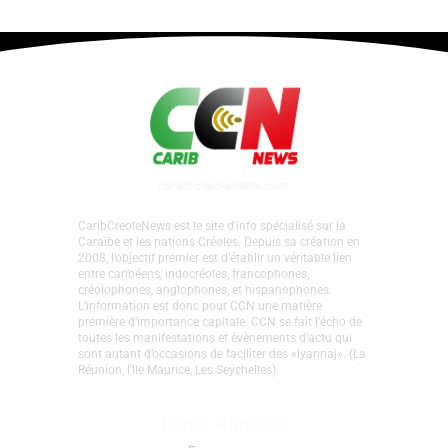
CaribCreoleNews est le site d’info spécialisé sur la
Caraïbe et les nations Créoles. Depuis sa création en
2008, l’objectif premier est d’établir un véritable lien
entre caribéens, indocréoles, francophones,
créolophones, anglophones, et hispanophones.
L’information est donc pour CCN une matière
première d’importance capitale. CCN se fait l’écho de
toutes les manifestations et évènements d'actu qui
sont autant d’occasions de faciliter des «lyannaj». (La
Réunion, l'Ile Maurice, Les Seychelles)
Liens Rapides