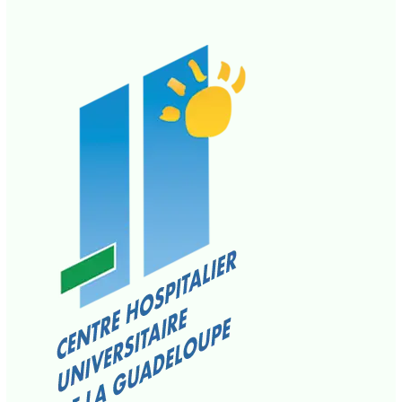
presse
,
La Une CMA
• Par
CCN PROPRIÉTAIRE
•
2
mai 2025