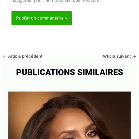
Enregistrer mon nom, mon e-mail et mon site dans
le navigateur pour mon prochain commentaire.
←
Article précédent
Article suivant
→
PUBLICATIONS SIMILAIRES
Abonnez-vous à la Newsletter pour ne rien
X
manquer !
E-mail*