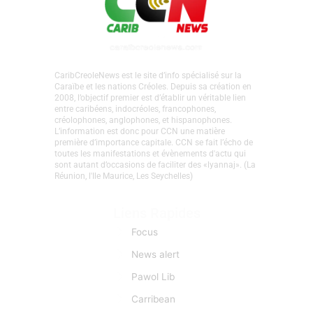
CaribCreoleNews est le site d’info spécialisé sur la
Caraïbe et les nations Créoles. Depuis sa création en
2008, l’objectif premier est d’établir un véritable lien
entre caribéens, indocréoles, francophones,
créolophones, anglophones, et hispanophones.
L’information est donc pour CCN une matière
première d’importance capitale. CCN se fait l’écho de
toutes les manifestations et évènements d'actu qui
sont autant d’occasions de faciliter des «lyannaj». (La
Réunion, l'Ile Maurice, Les Seychelles)
Liens Rapides
Focus
News alert
Pawol Lib
Carribean