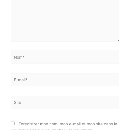
Écrivez
ici…
Nom*
E-
mail*
Site